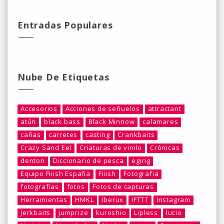
Entradas Populares
Nube De Etiquetas
Accesorios
Acciones de señuelos
attractant
atún
black bass
Black Minnow
calamares
cañas
carretes
casting
Crankbaits
Crazy Sand Eel
Criaturas de vinilo
Crónicas
denton
Diccionario de pesca
eging
Equipo Fiiish España
Fiiish
Fotografia
fotografias
fotos
Fotos de capturas
Herramientas
HMKL
Iberux
IFTTT
Instagram
Jerkbaits
jumprize
kuroshio
Lipless
lucio