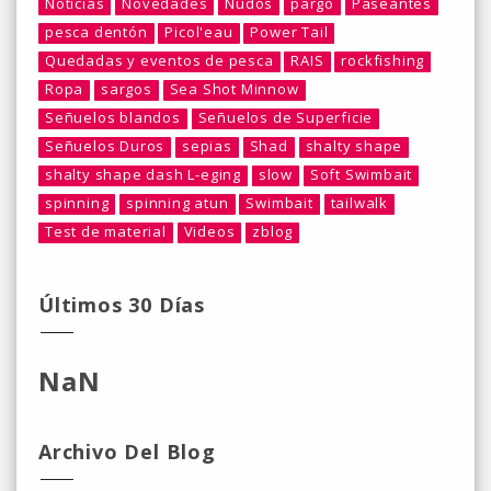
Noticias
Novedades
Nudos
pargo
Paseantes
pesca dentón
Picol'eau
Power Tail
Quedadas y eventos de pesca
RAIS
rockfishing
Ropa
sargos
Sea Shot Minnow
Señuelos blandos
Señuelos de Superficie
Señuelos Duros
sepias
Shad
shalty shape
shalty shape dash L-eging
slow
Soft Swimbait
spinning
spinning atun
Swimbait
tailwalk
Test de material
Videos
zblog
Últimos 30 Días
NaN
Archivo Del Blog