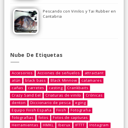
Pescando con Vinilos y Tai Rubber en
Cantabria
Nube De Etiquetas
Accesorios
Acciones de señuelos
attractant
atún
black bass
Black Minnow
calamares
cañas
carretes
casting
Crankbaits
Crazy Sand Eel
Criaturas de vinilo
Crónicas
denton
Diccionario de pesca
eging
Equipo Fiiish España
Fiiish
Fotografia
fotografias
fotos
Fotos de capturas
Herramientas
HMKL
Iberux
IFTTT
Instagram