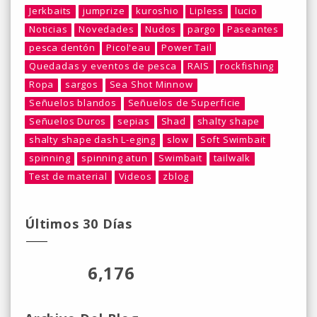
Jerkbaits
jumprize
kuroshio
Lipless
lucio
Noticias
Novedades
Nudos
pargo
Paseantes
pesca dentón
Picol'eau
Power Tail
Quedadas y eventos de pesca
RAIS
rockfishing
Ropa
sargos
Sea Shot Minnow
Señuelos blandos
Señuelos de Superficie
Señuelos Duros
sepias
Shad
shalty shape
shalty shape dash L-eging
slow
Soft Swimbait
spinning
spinning atun
Swimbait
tailwalk
Test de material
Videos
zblog
Últimos 30 Días
6,176