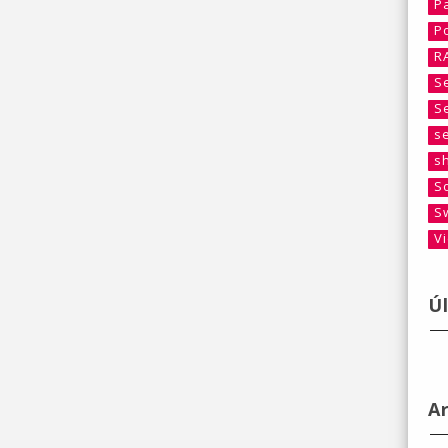
P
P
R
S
S
s
s
S
S
V
Ú
A