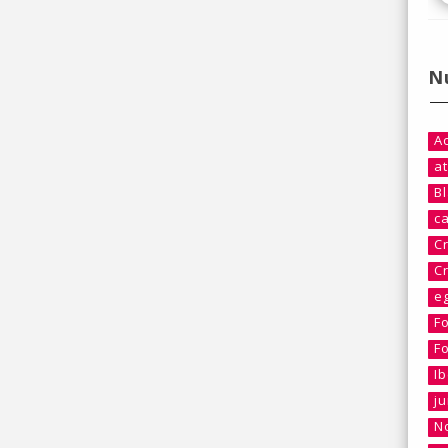
N
A
at
B
c
C
C
e
F
F
I
j
No