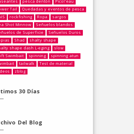
aseantes
pesca dentón
Picol'eau
ower Tail
Quedadas y eventos de pesca
AIS
rockfishing
Ropa
sargos
ea Shot Minnow
Señuelos blandos
eñuelos de Superficie
Señuelos Duros
epias
Shad
shalty shape
halty shape dash L-eging
slow
oft Swimbait
spinning
spinning atun
wimbait
tailwalk
Test de material
ideos
zblog
ltimos 30 Días
rchivo Del Blog