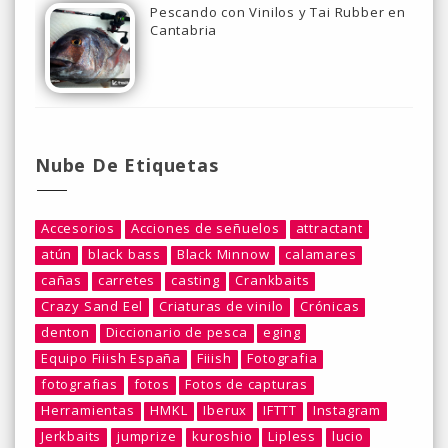
Pescando con Vinilos y Tai Rubber en
Cantabria
Nube De Etiquetas
Accesorios
Acciones de señuelos
attractant
atún
black bass
Black Minnow
calamares
cañas
carretes
casting
Crankbaits
Crazy Sand Eel
Criaturas de vinilo
Crónicas
denton
Diccionario de pesca
eging
Equipo Fiiish España
Fiiish
Fotografia
fotografias
fotos
Fotos de capturas
Herramientas
HMKL
Iberux
IFTTT
Instagram
Jerkbaits
jumprize
kuroshio
Lipless
lucio