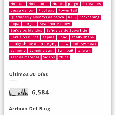
Noticias
Novedades
Nudos
pargo
Paseantes
pesca dentón
Picol'eau
Power Tail
Quedadas y eventos de pesca
RAIS
rockfishing
Ropa
sargos
Sea Shot Minnow
Señuelos blandos
Señuelos de Superficie
Señuelos Duros
sepias
Shad
shalty shape
shalty shape dash L-eging
slow
Soft Swimbait
spinning
spinning atun
Swimbait
tailwalk
Test de material
Videos
zblog
Últimos 30 Días
6,584
Archivo Del Blog