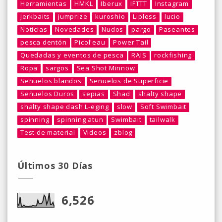
Herramientas
HMKL
Iberux
IFTTT
Instagram
Jerkbaits
jumprize
kuroshio
Lipless
lucio
Noticias
Novedades
Nudos
pargo
Paseantes
pesca dentón
Picol'eau
Power Tail
Quedadas y eventos de pesca
RAIS
rockfishing
Ropa
sargos
Sea Shot Minnow
Señuelos blandos
Señuelos de Superficie
Señuelos Duros
sepias
Shad
shalty shape
shalty shape dash L-eging
slow
Soft Swimbait
spinning
spinning atun
Swimbait
tailwalk
Test de material
Videos
zblog
Últimos 30 Días
6,526