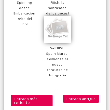
Spinning
Fiiish: la
desde
sobrasada
Embarcación
de los peces!
Delta del
Ebro
SelFIIISH
Spain Marzo.
Comienza el
nuevo
concurso de
fotografía
Entrada más
Entrada antigua
reciente