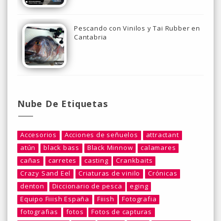
Pescando con Vinilos y Tai Rubber en
Cantabria
Nube De Etiquetas
Accesorios
Acciones de señuelos
attractant
atún
black bass
Black Minnow
calamares
cañas
carretes
casting
Crankbaits
Crazy Sand Eel
Criaturas de vinilo
Crónicas
denton
Diccionario de pesca
eging
Equipo Fiiish España
Fiiish
Fotografia
fotografias
fotos
Fotos de capturas