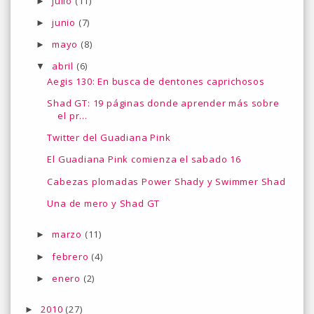
julio
(11)
►
junio
(7)
►
mayo
(8)
►
abril
(6)
▼
Aegis 130: En busca de dentones caprichosos
Shad GT: 19 páginas donde aprender más sobre
el pr...
Twitter del Guadiana Pink
El Guadiana Pink comienza el sabado 16
Cabezas plomadas Power Shady y Swimmer Shad
Una de mero y Shad GT
marzo
(11)
►
febrero
(4)
►
enero
(2)
►
2010
(27)
►