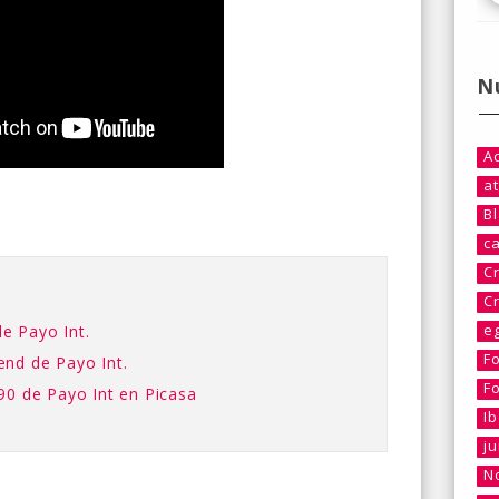
N
A
at
B
c
C
C
e
e Payo Int.
F
end de Payo Int.
F
90 de Payo Int en Picasa
I
j
No