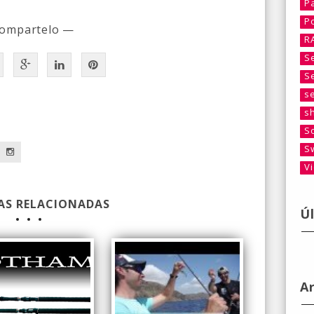
P
P
ompartelo —
R
S
S
s
s
a
S
S
V
AS RELACIONADAS
Ú
A