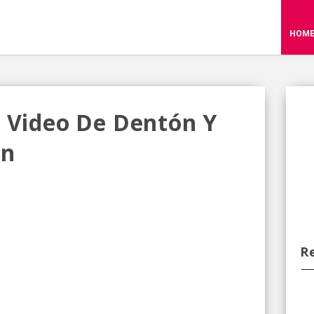
HOM
: Video De Dentón Y
án
R