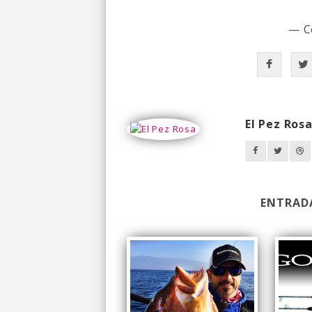
— C
El Pez Ros
ENTRAD