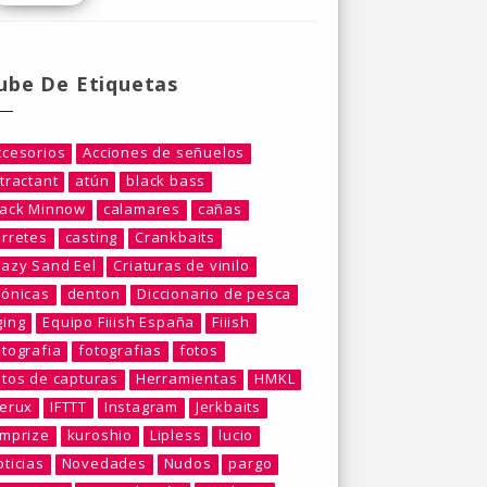
ube De Etiquetas
ccesorios
Acciones de señuelos
tractant
atún
black bass
lack Minnow
calamares
cañas
arretes
casting
Crankbaits
razy Sand Eel
Criaturas de vinilo
rónicas
denton
Diccionario de pesca
ging
Equipo Fiiish España
Fiiish
otografia
fotografias
fotos
otos de capturas
Herramientas
HMKL
berux
IFTTT
Instagram
Jerkbaits
umprize
kuroshio
Lipless
lucio
ticias
Novedades
Nudos
pargo