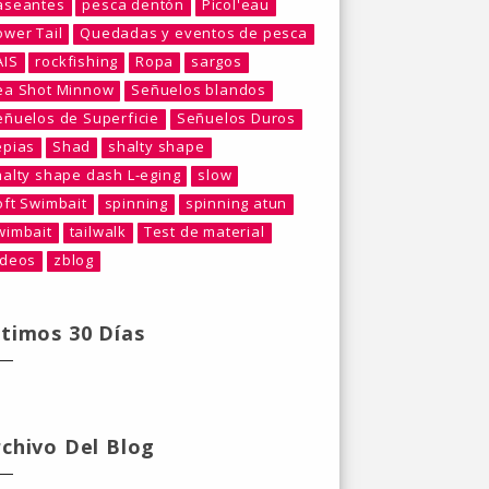
aseantes
pesca dentón
Picol'eau
ower Tail
Quedadas y eventos de pesca
AIS
rockfishing
Ropa
sargos
ea Shot Minnow
Señuelos blandos
eñuelos de Superficie
Señuelos Duros
epias
Shad
shalty shape
halty shape dash L-eging
slow
oft Swimbait
spinning
spinning atun
wimbait
tailwalk
Test de material
ideos
zblog
ltimos 30 Días
rchivo Del Blog