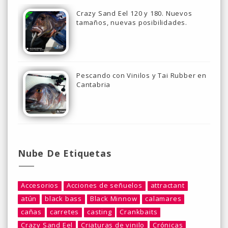
Crazy Sand Eel 120 y 180. Nuevos
tamaños, nuevas posibilidades.
Pescando con Vinilos y Tai Rubber en
Cantabria
Nube De Etiquetas
Accesorios
Acciones de señuelos
attractant
atún
black bass
Black Minnow
calamares
cañas
carretes
casting
Crankbaits
Crazy Sand Eel
Criaturas de vinilo
Crónicas