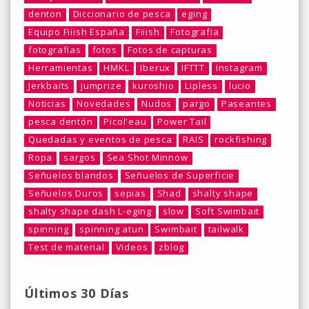
denton
Diccionario de pesca
eging
Equipo Fiiish España
Fiiish
Fotografia
fotografias
fotos
Fotos de capturas
Herramientas
HMKL
Iberux
IFTTT
Instagram
Jerkbaits
jumprize
kuroshio
Lipless
lucio
Noticias
Novedades
Nudos
pargo
Paseantes
pesca dentón
Picol'eau
Power Tail
Quedadas y eventos de pesca
RAIS
rockfishing
Ropa
sargos
Sea Shot Minnow
Señuelos blandos
Señuelos de Superficie
Señuelos Duros
sepias
Shad
shalty shape
shalty shape dash L-eging
slow
Soft Swimbait
spinning
spinning atun
Swimbait
tailwalk
Test de material
Videos
zblog
Últimos 30 Días