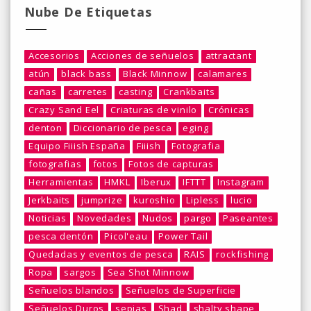
Nube De Etiquetas
Accesorios
Acciones de señuelos
attractant
atún
black bass
Black Minnow
calamares
cañas
carretes
casting
Crankbaits
Crazy Sand Eel
Criaturas de vinilo
Crónicas
denton
Diccionario de pesca
eging
Equipo Fiiish España
Fiiish
Fotografia
fotografias
fotos
Fotos de capturas
Herramientas
HMKL
Iberux
IFTTT
Instagram
Jerkbaits
jumprize
kuroshio
Lipless
lucio
Noticias
Novedades
Nudos
pargo
Paseantes
pesca dentón
Picol'eau
Power Tail
Quedadas y eventos de pesca
RAIS
rockfishing
Ropa
sargos
Sea Shot Minnow
Señuelos blandos
Señuelos de Superficie
Señuelos Duros
sepias
Shad
shalty shape