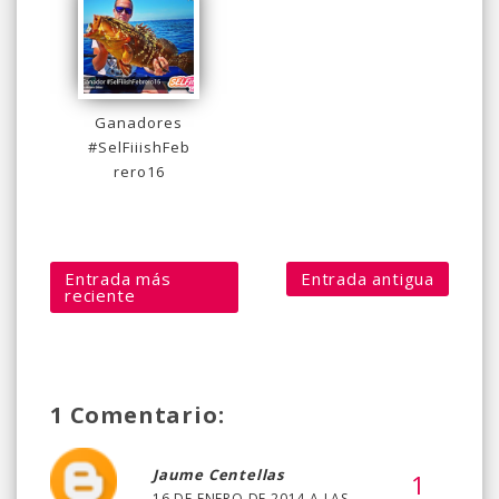
Ganadores
#SelFiiishFeb
rero16
Entrada más
Entrada antigua
reciente
1 Comentario:
Jaume Centellas
16 DE ENERO DE 2014 A LAS