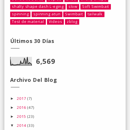
shalty shape dash L-eging
slow
Soft Swimbait
spinning
spinning atun
Swimbait
tailwalk
Test de material
Videos
zblog
Últimos 30 Días
6,569
Archivo Del Blog
2017
(7)
►
2016
(47)
►
2015
(23)
►
2014
(33)
▼