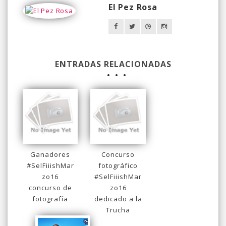
El Pez Rosa
ENTRADAS RELACIONADAS
Ganadores
Concurso
#SelFiiishMar
fotográfico
zo16
#SelFiiishMar
concurso de
zo16
fotografía
dedicado a la
Trucha