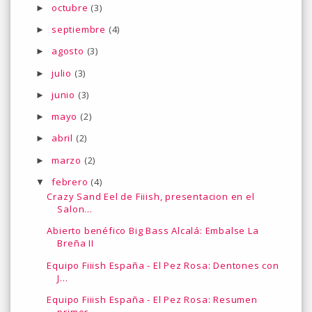
octubre
(3)
►
septiembre
(4)
►
agosto
(3)
►
julio
(3)
►
junio
(3)
►
mayo
(2)
►
abril
(2)
►
marzo
(2)
►
febrero
(4)
▼
Crazy Sand Eel de Fiiish, presentacion en el
Salon...
Abierto benéfico Big Bass Alcalá: Embalse La
Breña II
Equipo Fiiish España - El Pez Rosa: Dentones con
J...
Equipo Fiiish España - El Pez Rosa: Resumen
primer...