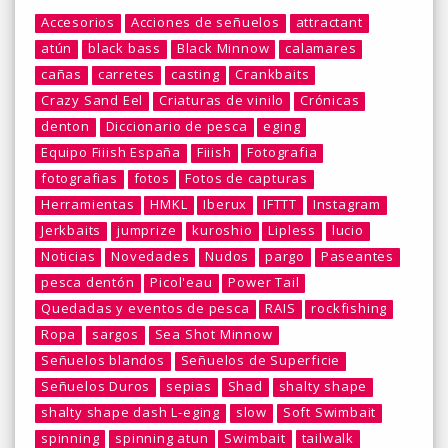
Accesorios
Acciones de señuelos
attractant
atún
black bass
Black Minnow
calamares
cañas
carretes
casting
Crankbaits
Crazy Sand Eel
Criaturas de vinilo
Crónicas
denton
Diccionario de pesca
eging
Equipo Fiiish España
Fiiish
Fotografia
fotografias
fotos
Fotos de capturas
Herramientas
HMKL
Iberux
IFTTT
Instagram
Jerkbaits
jumprize
kuroshio
Lipless
lucio
Noticias
Novedades
Nudos
pargo
Paseantes
pesca dentón
Picol'eau
Power Tail
Quedadas y eventos de pesca
RAIS
rockfishing
Ropa
sargos
Sea Shot Minnow
Señuelos blandos
Señuelos de Superficie
Señuelos Duros
sepias
Shad
shalty shape
shalty shape dash L-eging
slow
Soft Swimbait
spinning
spinning atun
Swimbait
tailwalk