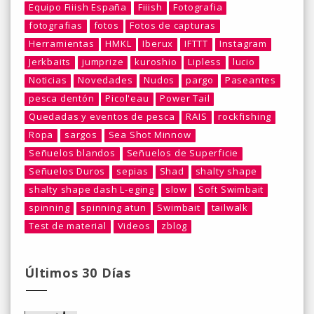
Equipo Fiiish España
Fiiish
Fotografia
fotografias
fotos
Fotos de capturas
Herramientas
HMKL
Iberux
IFTTT
Instagram
Jerkbaits
jumprize
kuroshio
Lipless
lucio
Noticias
Novedades
Nudos
pargo
Paseantes
pesca dentón
Picol'eau
Power Tail
Quedadas y eventos de pesca
RAIS
rockfishing
Ropa
sargos
Sea Shot Minnow
Señuelos blandos
Señuelos de Superficie
Señuelos Duros
sepias
Shad
shalty shape
shalty shape dash L-eging
slow
Soft Swimbait
spinning
spinning atun
Swimbait
tailwalk
Test de material
Videos
zblog
Últimos 30 Días