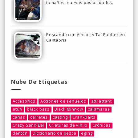
tamaños, nuevas posibilidades.
Pescando con Vinilos y Tai Rubber en
Cantabria
Nube De Etiquetas
Accesorios
Acciones de señuelos
attractant
atún
black bass
Black Minnow
calamares
cañas
carretes
casting
Crankbaits
Crazy Sand Eel
Criaturas de vinilo
Crónicas
denton
Diccionario de pesca
eging