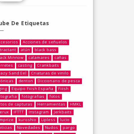
ube De Etiquetas
ccesorios
Acciones de señuelos
tractant
atún
black bass
lack Minnow
calamares
cañas
arretes
casting
Crankbaits
razy Sand Eel
Criaturas de vinilo
rónicas
denton
Diccionario de pesca
ging
Equipo Fiiish España
Fiiish
otografia
fotografias
fotos
otos de capturas
Herramientas
HMKL
berux
IFTTT
Instagram
Jerkbaits
umprize
kuroshio
Lipless
lucio
ticias
Novedades
Nudos
pargo