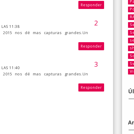
P
Responder
P
R
S
 LAS 11:38
S
el 2015 nos dé mas capturas grandes.Un
s
Responder
s
S
S
 LAS 11:40
V
el 2015 nos dé mas capturas grandes.Un
Responder
Ú
A