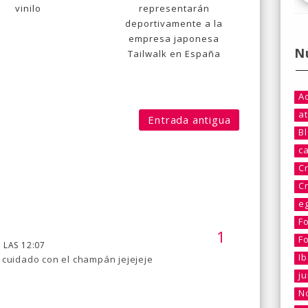
vinilo
representarán
deportivamente a la
empresa japonesa
N
Tailwalk en España
A
at
Entrada antigua
B
c
C
C
e
F
F
 LAS 12:07
I
 cuidado con el champán jejejeje
j
No