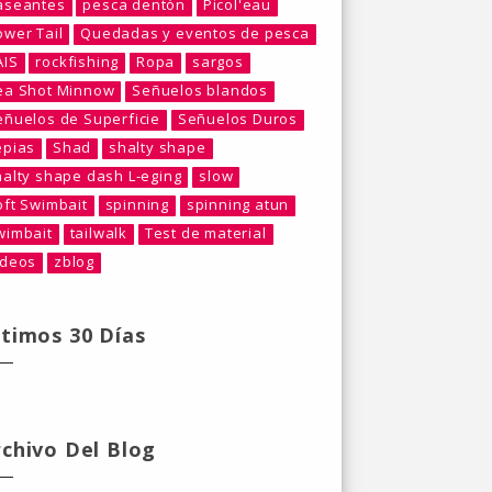
aseantes
pesca dentón
Picol'eau
ower Tail
Quedadas y eventos de pesca
AIS
rockfishing
Ropa
sargos
ea Shot Minnow
Señuelos blandos
eñuelos de Superficie
Señuelos Duros
epias
Shad
shalty shape
halty shape dash L-eging
slow
oft Swimbait
spinning
spinning atun
wimbait
tailwalk
Test de material
ideos
zblog
ltimos 30 Días
rchivo Del Blog