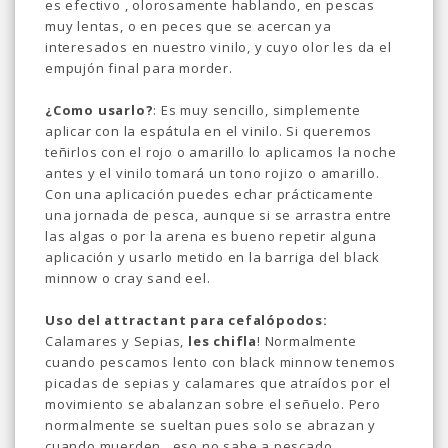
es efectivo , olorosamente hablando, en pescas
muy lentas, o en peces que se acercan ya
interesados en nuestro vinilo, y cuyo olor les da el
empujón final para morder.
¿Como usarlo?
: Es muy sencillo, simplemente
aplicar con la espátula en el vinilo. Si queremos
teñirlos con el rojo o amarillo lo aplicamos la noche
antes y el vinilo tomará un tono rojizo o amarillo.
Con una aplicación puedes echar prácticamente
una jornada de pesca, aunque si se arrastra entre
las algas o por la arena es bueno repetir alguna
aplicación y usarlo metido en la barriga del black
minnow o cray sand eel.
Uso del attractant para cefalópodos:
Calamares y Sepias,
les chifla
! Normalmente
cuando pescamos lento con black minnow tenemos
picadas de sepias y calamares que atraídos por el
movimiento se abalanzan sobre el señuelo. Pero
normalmente se sueltan pues solo se abrazan y
cuando muerden...eso no sabe a pescado.