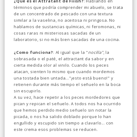
¿Qué es el Attratant de Fiiish?
: Hablando en
términos que podría comprender mi abuelo, se trata
de un concentrado de pescado con una textura
similar a la vaselina, no aceitosa ni pringosa. No
hablamos de sustancias químicas, ni feromonas, ni
cosas raras ni misteriosas sacadas de un
laboratorio, si no más bien sacadas de una cocina.
¿Como funciona?
: Al igual que la "
nocilla"
, la
sobrasada o el paté, el attractant da sabor y en
cierta medida olor al vinilo. Cuando los peces
atacan, sienten lo mismo que cuando mordemos
una tostada bien untada..."¡esto está bueno!" y
retienen durante más tiempo el señuelo en la boca
sin escupirlo.
A su vez, hace repetir a los peces mordedores que
pican y repican el señuelo. A todos nos ha ocurrido
que hemos perdido medio señuelo sin notar la
picada, o nos ha salido doblado porque lo han
engullido y escupido sin tiempo a clavarlo... con
este crema esos problemas se reducen.