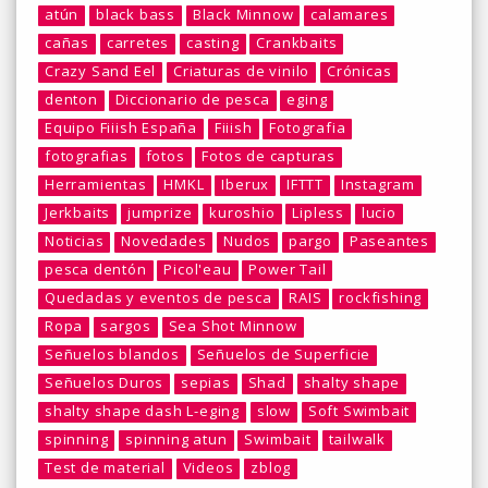
atún
black bass
Black Minnow
calamares
cañas
carretes
casting
Crankbaits
Crazy Sand Eel
Criaturas de vinilo
Crónicas
denton
Diccionario de pesca
eging
Equipo Fiiish España
Fiiish
Fotografia
fotografias
fotos
Fotos de capturas
Herramientas
HMKL
Iberux
IFTTT
Instagram
Jerkbaits
jumprize
kuroshio
Lipless
lucio
Noticias
Novedades
Nudos
pargo
Paseantes
pesca dentón
Picol'eau
Power Tail
Quedadas y eventos de pesca
RAIS
rockfishing
Ropa
sargos
Sea Shot Minnow
Señuelos blandos
Señuelos de Superficie
Señuelos Duros
sepias
Shad
shalty shape
shalty shape dash L-eging
slow
Soft Swimbait
spinning
spinning atun
Swimbait
tailwalk
Test de material
Videos
zblog