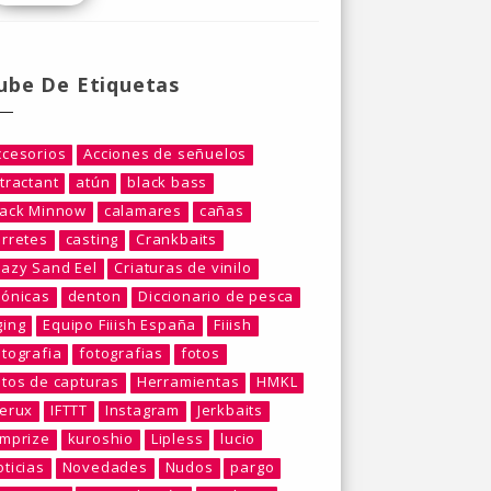
ube De Etiquetas
ccesorios
Acciones de señuelos
tractant
atún
black bass
lack Minnow
calamares
cañas
arretes
casting
Crankbaits
razy Sand Eel
Criaturas de vinilo
rónicas
denton
Diccionario de pesca
ging
Equipo Fiiish España
Fiiish
otografia
fotografias
fotos
otos de capturas
Herramientas
HMKL
berux
IFTTT
Instagram
Jerkbaits
umprize
kuroshio
Lipless
lucio
ticias
Novedades
Nudos
pargo