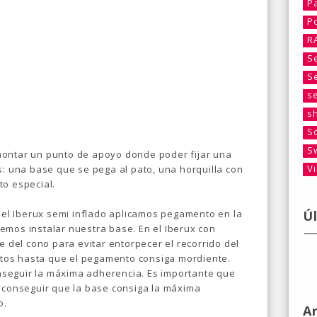
P
P
R
S
S
s
s
S
S
montar un punto de apoyo donde poder fijar una
V
s: una base que se pega al pato, una horquilla con
to especial.
Ú
n el Iberux semi inflado aplicamos pegamento en la
emos instalar nuestra base. En el Iberux con
e del cono para evitar entorpecer el recorrido del
tos hasta que el pegamento consiga mordiente.
seguir la máxima adherencia. Es importante que
a conseguir que la base consiga la máxima
o.
A