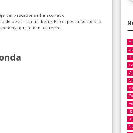
aje del pescador se ha acortado
ada de pesca con un Iberux Pro el pescador nota la
N
utonomía que le dan los remos.
A
at
Sonda
B
c
C
C
e
F
F
I
j
No