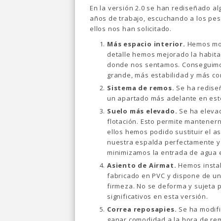
En la versión 2.0 se han rediseñado al
años de trabajo, escuchando a los pes
ellos nos han solicitado.
Más espacio interior.
Hemos modi
detalle hemos mejorado la habita
donde nos sentamos. Conseguimos
grande, más estabilidad y más co
Sistema de remos.
Se ha redise
un apartado más adelante en este
Suelo más elevado.
Se ha elevad
flotación. Esto permite mantenern
ellos hemos podido sustituir el a
nuestra espalda perfectamente y
minimizamos la entrada de agua e
Asiento de Airmat.
Hemos instal
fabricado en PVC y dispone de un 
firmeza. No se deforma y sujeta 
significativos en esta versión.
Correa reposapies.
Se ha modifi
ganar comodidad a la hora de re