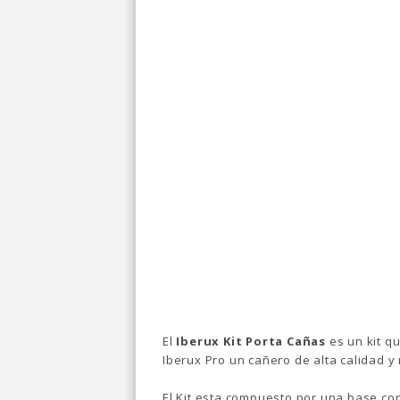
El
Iberux Kit Porta Cañas
es un kit q
Iberux Pro un cañero de alta calidad y
El Kit esta compuesto por una base co