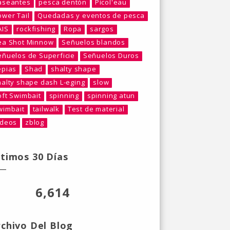
aseantes
pesca dentón
Picol'eau
ower Tail
Quedadas y eventos de pesca
AIS
rockfishing
Ropa
sargos
ea Shot Minnow
Señuelos blandos
eñuelos de Superficie
Señuelos Duros
epias
Shad
shalty shape
halty shape dash L-eging
slow
oft Swimbait
spinning
spinning atun
wimbait
tailwalk
Test de material
ideos
zblog
ltimos 30 Días
6,614
rchivo Del Blog