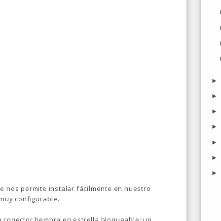
ue nos permite instalar fácilmente en nuestro
 muy configurable.
n conector hembra en estrella bloqueable; un