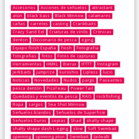
Accesorios
Acciones de señuelos
attractant
atún
black bass
Black Minnow
calamares
cañas
carretes
casting
Crankbaits
Crazy Sand Eel
Criaturas de vinilo
Crónicas
denton
Diccionario de pesca
eging
Equipo Fiiish España
Fiiish
Fotografia
fotografias
fotos
Fotos de capturas
Herramientas
HMKL
Iberux
IFTTT
Instagram
Jerkbaits
jumprize
kuroshio
Lipless
lucio
Noticias
Novedades
Nudos
pargo
Paseantes
pesca dentón
Picol'eau
Power Tail
Quedadas y eventos de pesca
RAIS
rockfishing
Ropa
sargos
Sea Shot Minnow
Señuelos blandos
Señuelos de Superficie
Señuelos Duros
sepias
Shad
shalty shape
shalty shape dash L-eging
slow
Soft Swimbait
spinning
spinning atun
Swimbait
tailwalk