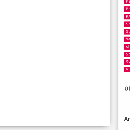
P
P
R
S
S
s
s
S
S
V
Ú
A