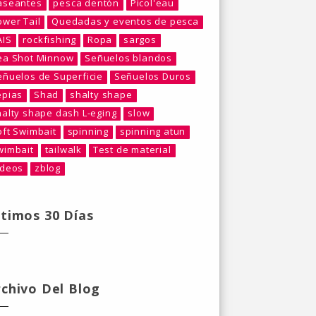
aseantes
pesca dentón
Picol'eau
ower Tail
Quedadas y eventos de pesca
AIS
rockfishing
Ropa
sargos
ea Shot Minnow
Señuelos blandos
eñuelos de Superficie
Señuelos Duros
epias
Shad
shalty shape
halty shape dash L-eging
slow
oft Swimbait
spinning
spinning atun
wimbait
tailwalk
Test de material
ideos
zblog
ltimos 30 Días
rchivo Del Blog