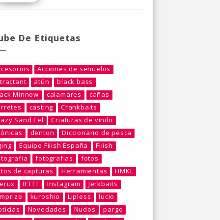
ube De Etiquetas
ccesorios
Acciones de señuelos
tractant
atún
black bass
lack Minnow
calamares
cañas
arretes
casting
Crankbaits
razy Sand Eel
Criaturas de vinilo
rónicas
denton
Diccionario de pesca
ging
Equipo Fiiish España
Fiiish
otografia
fotografias
fotos
otos de capturas
Herramientas
HMKL
berux
IFTTT
Instagram
Jerkbaits
umprize
kuroshio
Lipless
lucio
ticias
Novedades
Nudos
pargo