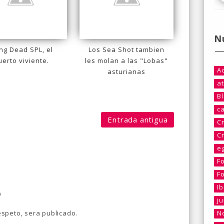
N
ing Dead SPL, el
Los Sea Shot tambien
erto viviente.
les molan a las "Lobas"
A
asturianas
at
B
c
Entrada antigua
C
C
e
F
F
I
o
j
speto, sera publicado.
No