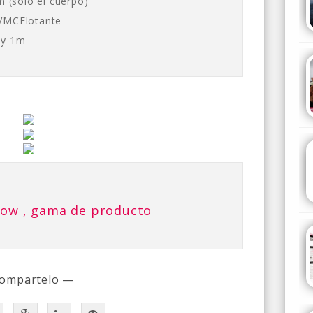
(solo el cuerpo)
 VMCFlotante
 y 1m
now , gama de producto
ompartelo —