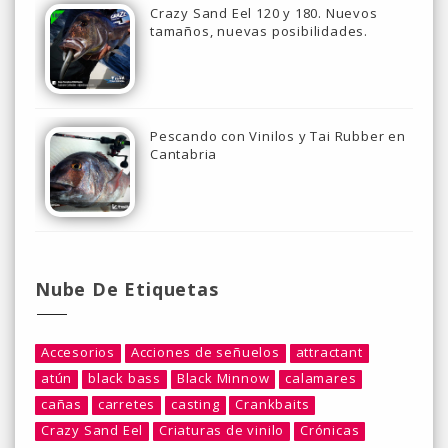
Crazy Sand Eel 120 y 180. Nuevos
tamaños, nuevas posibilidades.
Pescando con Vinilos y Tai Rubber en
Cantabria
Nube De Etiquetas
Accesorios
Acciones de señuelos
attractant
atún
black bass
Black Minnow
calamares
cañas
carretes
casting
Crankbaits
Crazy Sand Eel
Criaturas de vinilo
Crónicas