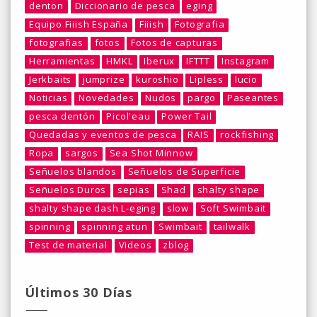
denton
Diccionario de pesca
eging
Equipo Fiiish España
Fiiish
Fotografia
fotografias
fotos
Fotos de capturas
Herramientas
HMKL
Iberux
IFTTT
Instagram
Jerkbaits
jumprize
kuroshio
Lipless
lucio
Noticias
Novedades
Nudos
pargo
Paseantes
pesca dentón
Picol'eau
Power Tail
Quedadas y eventos de pesca
RAIS
rockfishing
Ropa
sargos
Sea Shot Minnow
Señuelos blandos
Señuelos de Superficie
Señuelos Duros
sepias
Shad
shalty shape
shalty shape dash L-eging
slow
Soft Swimbait
spinning
spinning atun
Swimbait
tailwalk
Test de material
Videos
zblog
Últimos 30 Días