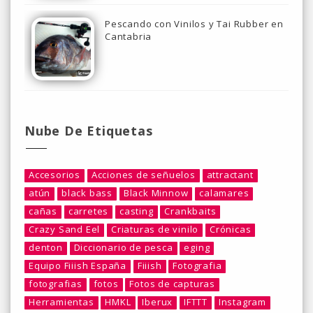
Pescando con Vinilos y Tai Rubber en
Cantabria
Nube De Etiquetas
Accesorios
Acciones de señuelos
attractant
atún
black bass
Black Minnow
calamares
cañas
carretes
casting
Crankbaits
Crazy Sand Eel
Criaturas de vinilo
Crónicas
denton
Diccionario de pesca
eging
Equipo Fiiish España
Fiiish
Fotografia
fotografias
fotos
Fotos de capturas
Herramientas
HMKL
Iberux
IFTTT
Instagram