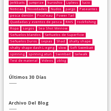
Jerkbaits
jumprize
kuroshio
Lipless
lucio
Noticias
Novedades
Nudos
pargo
Paseantes
pesca dentón
Picol'eau
Power Tail
Quedadas y eventos de pesca
RAIS
rockfishing
Ropa
sargos
Sea Shot Minnow
Señuelos blandos
Señuelos de Superficie
Señuelos Duros
sepias
Shad
shalty shape
shalty shape dash L-eging
slow
Soft Swimbait
spinning
spinning atun
Swimbait
tailwalk
Test de material
Videos
zblog
Últimos 30 Días
Archivo Del Blog