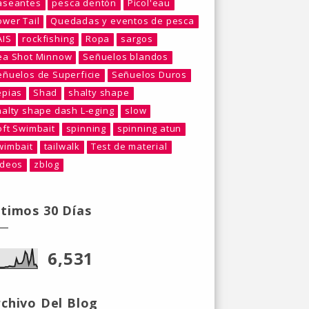
aseantes
pesca dentón
Picol'eau
ower Tail
Quedadas y eventos de pesca
AIS
rockfishing
Ropa
sargos
ea Shot Minnow
Señuelos blandos
eñuelos de Superficie
Señuelos Duros
epias
Shad
shalty shape
halty shape dash L-eging
slow
oft Swimbait
spinning
spinning atun
wimbait
tailwalk
Test de material
ideos
zblog
ltimos 30 Días
6,531
rchivo Del Blog