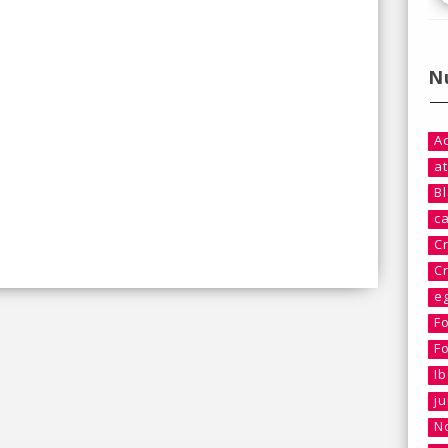
N
A
at
B
c
C
C
e
F
F
I
j
No