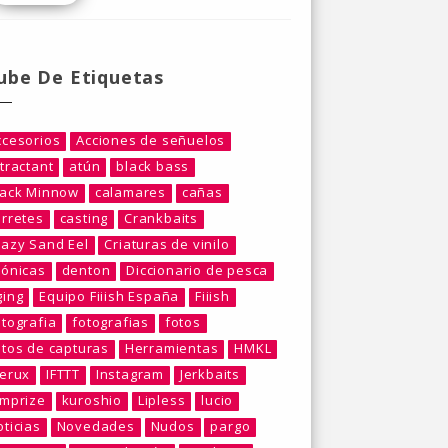
ube De Etiquetas
ccesorios
Acciones de señuelos
tractant
atún
black bass
lack Minnow
calamares
cañas
arretes
casting
Crankbaits
razy Sand Eel
Criaturas de vinilo
rónicas
denton
Diccionario de pesca
ging
Equipo Fiiish España
Fiiish
otografia
fotografias
fotos
otos de capturas
Herramientas
HMKL
berux
IFTTT
Instagram
Jerkbaits
umprize
kuroshio
Lipless
lucio
ticias
Novedades
Nudos
pargo