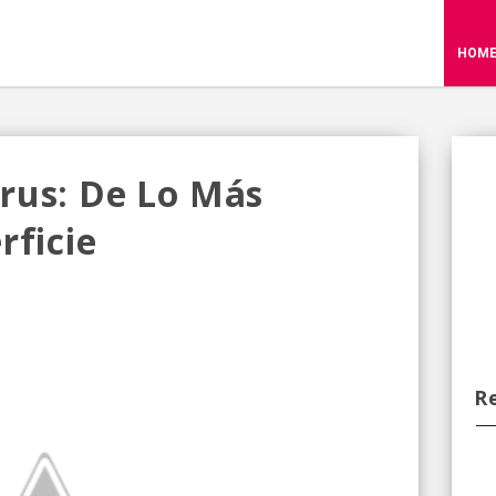
HOM
rus: De Lo Más
rficie
R