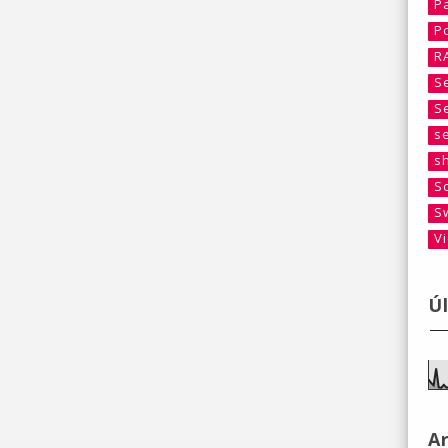
P
P
R
S
S
s
s
S
S
V
Ú
A