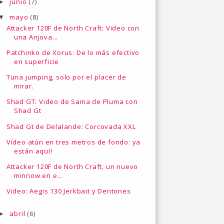
junio
(7)
►
mayo
(8)
▼
Attacker 120F de North Craft: Video con
una Anjova...
Patchinko de Xorus: De lo más efectivo
en superficie
Tuna jumping, solo por el placer de
mirar.
Shad GT: Video de Sama de Pluma con
Shad Gt
Shad Gt de Delalande: Corcovada XXL
Vídeo atún en tres metros de fondo: ya
están aquí!
Attacker 120F de North Craft, un nuevo
minnow en e...
Video: Aegis 130 Jerkbait y Dentones
abril
(6)
►