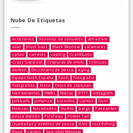
Nube De Etiquetas
Accesorios
Acciones de señuelos
attractant
atún
black bass
Black Minnow
calamares
cañas
carretes
casting
Crankbaits
Crazy Sand Eel
Criaturas de vinilo
Crónicas
denton
Diccionario de pesca
eging
Equipo Fiiish España
Fiiish
Fotografia
fotografias
fotos
Fotos de capturas
Herramientas
HMKL
Iberux
IFTTT
Instagram
Jerkbaits
jumprize
kuroshio
Lipless
lucio
Noticias
Novedades
Nudos
pargo
Paseantes
pesca dentón
Picol'eau
Power Tail
Quedadas y eventos de pesca
RAIS
rockfishing
Ropa
sargos
Sea Shot Minnow