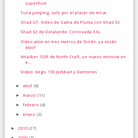
superficie
Tuna jumping, solo por el placer de mirar.
Shad GT: Video de Sama de Pluma con Shad Gt
Shad Gt de Delalande: Corcovada XXL
Vídeo atún en tres metros de fondo: ya están
aquí!
Attacker 120F de North Craft, un nuevo minnow en
e...
Video: Aegis 130 Jerkbait y Dentones
abril
(6)
►
marzo
(11)
►
febrero
(4)
►
enero
(2)
►
2010
(27)
►
2009
(7)
►