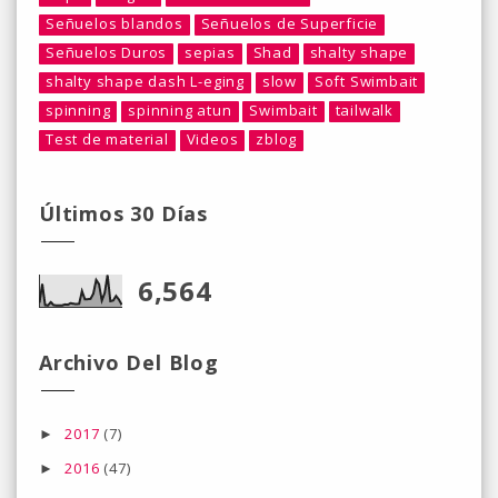
Señuelos blandos
Señuelos de Superficie
Señuelos Duros
sepias
Shad
shalty shape
shalty shape dash L-eging
slow
Soft Swimbait
spinning
spinning atun
Swimbait
tailwalk
Test de material
Videos
zblog
Últimos 30 Días
6,564
Archivo Del Blog
2017
(7)
►
2016
(47)
►