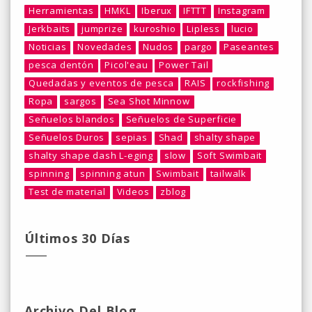
Herramientas
HMKL
Iberux
IFTTT
Instagram
Jerkbaits
jumprize
kuroshio
Lipless
lucio
Noticias
Novedades
Nudos
pargo
Paseantes
pesca dentón
Picol'eau
Power Tail
Quedadas y eventos de pesca
RAIS
rockfishing
Ropa
sargos
Sea Shot Minnow
Señuelos blandos
Señuelos de Superficie
Señuelos Duros
sepias
Shad
shalty shape
shalty shape dash L-eging
slow
Soft Swimbait
spinning
spinning atun
Swimbait
tailwalk
Test de material
Videos
zblog
Últimos 30 Días
Archivo Del Blog