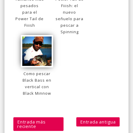
pesados
Fiiish: el
para el
nuevo
Power Tail de
señuelo para
Fiiish
pescar a
Spinning
Como pescar
Black Bass en
vertical con
Black Minnow
Entrada más
Entrada antigua
reciente