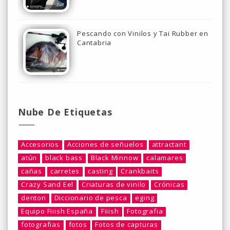
Pescando con Vinilos y Tai Rubber en
Cantabria
Nube De Etiquetas
Accesorios
Acciones de señuelos
attractant
atún
black bass
Black Minnow
calamares
cañas
carretes
casting
Crankbaits
Crazy Sand Eel
Criaturas de vinilo
Crónicas
denton
Diccionario de pesca
eging
Equipo Fiiish España
Fiiish
Fotografia
fotografias
fotos
Fotos de capturas