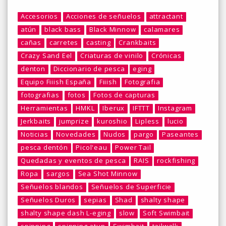
Accesorios
Acciones de señuelos
attractant
atún
black bass
Black Minnow
calamares
cañas
carretes
casting
Crankbaits
Crazy Sand Eel
Criaturas de vinilo
Crónicas
denton
Diccionario de pesca
eging
Equipo Fiiish España
Fiiish
Fotografia
fotografias
fotos
Fotos de capturas
Herramientas
HMKL
Iberux
IFTTT
Instagram
Jerkbaits
jumprize
kuroshio
Lipless
lucio
Noticias
Novedades
Nudos
pargo
Paseantes
pesca dentón
Picol'eau
Power Tail
Quedadas y eventos de pesca
RAIS
rockfishing
Ropa
sargos
Sea Shot Minnow
Señuelos blandos
Señuelos de Superficie
Señuelos Duros
sepias
Shad
shalty shape
shalty shape dash L-eging
slow
Soft Swimbait