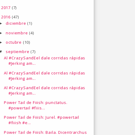
2017
(7)
►
2016
(47)
▼
diciembre
(1)
►
noviembre
(4)
►
octubre
(10)
►
septiembre
(7)
▼
Al #CrazySandEel dale corridas rápidas
#Jerking am...
Al #CrazySandEel dale corridas rápidas
#Jerking am...
Al #CrazySandEel dale corridas rápidas
#Jerking am...
Power Tail de Fiiish: punctatus.
#powertail #fiiis...
Power Tail de Fiiish: Jurel. #powertail
#fiiish #e...
Power Tail de Fiiish: Baila. Dicentrarchus