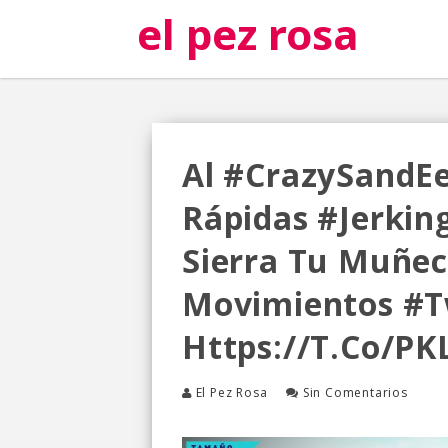
el pez rosa
Al #CrazySandEe
Rápidas #Jerkin
Sierra Tu Muñec
Movimientos #
Https://t.co/P
El Pez Rosa
Sin Comentarios