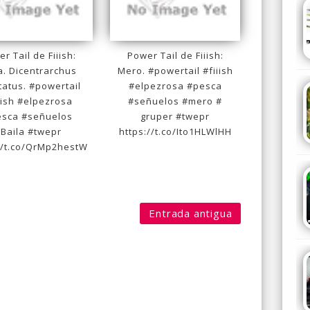
r Tail de Fiiish:
Power Tail de Fiiish:
a. Dicentrarchus
Mero. #powertail #fiiish
tatus. #powertail
#elpezrosa #pesca
iish #elpezrosa
#señuelos #mero #
esca #señuelos
gruper #twepr
Baila #twepr
https://t.co/Ito1HLWlHH
//t.co/QrMp2hestW
Entrada antigua