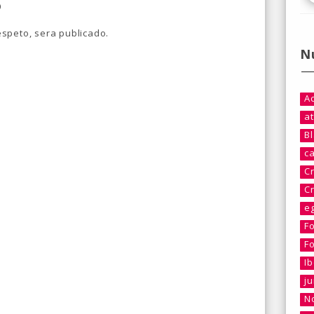
o
speto, sera publicado.
N
A
at
B
c
C
C
e
F
F
I
j
No