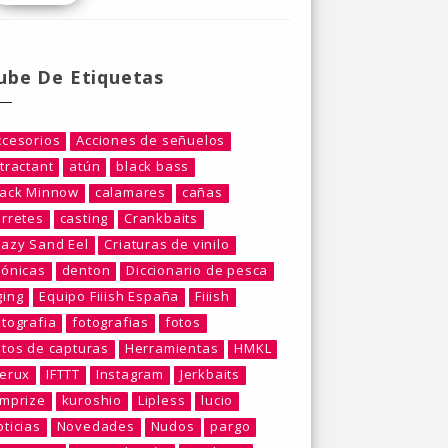
ube De Etiquetas
ccesorios
Acciones de señuelos
tractant
atún
black bass
lack Minnow
calamares
cañas
arretes
casting
Crankbaits
razy Sand Eel
Criaturas de vinilo
rónicas
denton
Diccionario de pesca
ging
Equipo Fiiish España
Fiiish
otografia
fotografias
fotos
otos de capturas
Herramientas
HMKL
berux
IFTTT
Instagram
Jerkbaits
umprize
kuroshio
Lipless
lucio
ticias
Novedades
Nudos
pargo