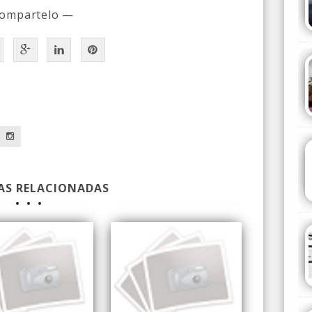
ompartelo —
a
AS RELACIONADAS