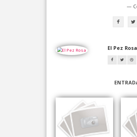
— C
El Pez Ros
ENTRAD