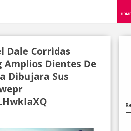
HOM
l Dale Corridas
g Amplios Dientes De
a Dibujara Sus
twepr
KLHwkIaXQ
R