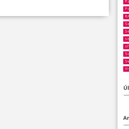
P
P
R
S
S
s
s
S
S
V
Ú
A