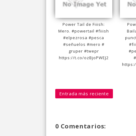
Power Tail de Fiiish:
Powe
Mero. #powertail #fiiish
Bail
#elpezrosa #pesca
punc
#señuelos #mero #
#fi
gruper #twepr
#p
https://t.co/ozBjoPWEJ2
#
https:
Entrada más reciente
0 Comentarios: