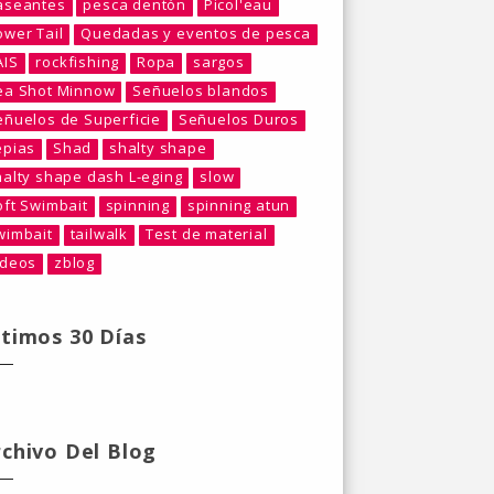
aseantes
pesca dentón
Picol'eau
ower Tail
Quedadas y eventos de pesca
AIS
rockfishing
Ropa
sargos
ea Shot Minnow
Señuelos blandos
eñuelos de Superficie
Señuelos Duros
epias
Shad
shalty shape
halty shape dash L-eging
slow
oft Swimbait
spinning
spinning atun
wimbait
tailwalk
Test de material
ideos
zblog
ltimos 30 Días
rchivo Del Blog