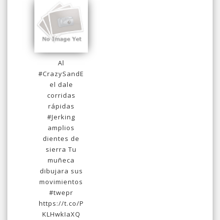
Al
#CrazySandE
el dale
corridas
rápidas
#Jerking
amplios
dientes de
sierra Tu
muñeca
dibujara sus
movimientos
#twepr
https://t.co/P
KLHwkIaXQ