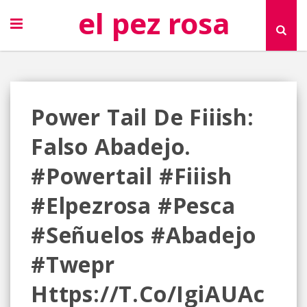
el pez rosa
Power Tail De Fiiish:
Falso Abadejo.
#powertail #fiiish
#elpezrosa #pesca
#señuelos #abadejo
#twepr
Https://t.co/igiAUAc