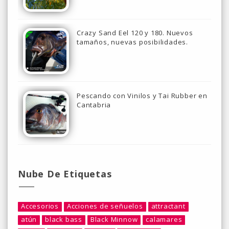
Crazy Sand Eel 120 y 180. Nuevos
tamaños, nuevas posibilidades.
Pescando con Vinilos y Tai Rubber en
Cantabria
Nube De Etiquetas
Accesorios
Acciones de señuelos
attractant
atún
black bass
Black Minnow
calamares