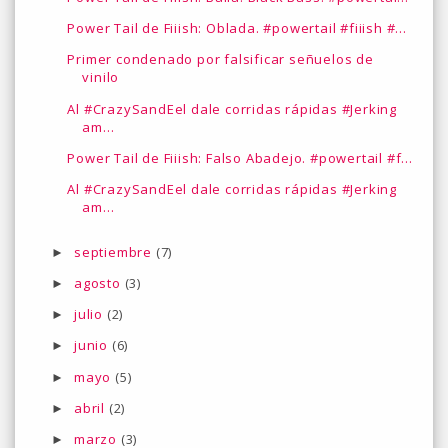
Power Tail de Fiiish: Oblada. #powertail #fiiish #...
Primer condenado por falsificar señuelos de
vinilo
Al #CrazySandEel dale corridas rápidas #Jerking
am...
Power Tail de Fiiish: Falso Abadejo. #powertail #f...
Al #CrazySandEel dale corridas rápidas #Jerking
am...
septiembre
(7)
►
agosto
(3)
►
julio
(2)
►
junio
(6)
►
mayo
(5)
►
abril
(2)
►
marzo
(3)
►