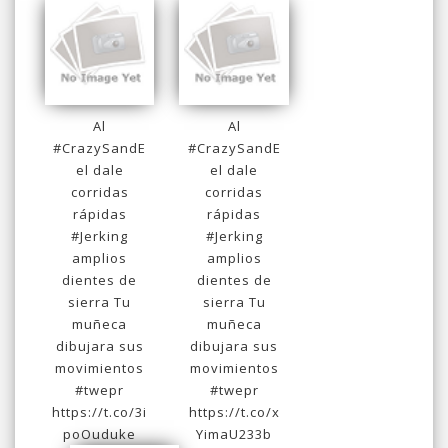
Al
Al
#CrazySandE
#CrazySandE
el dale
el dale
corridas
corridas
rápidas
rápidas
#Jerking
#Jerking
amplios
amplios
dientes de
dientes de
sierra Tu
sierra Tu
muñeca
muñeca
dibujara sus
dibujara sus
movimientos
movimientos
#twepr
#twepr
https://t.co/3i
https://t.co/x
poOuduke
YimaU233b