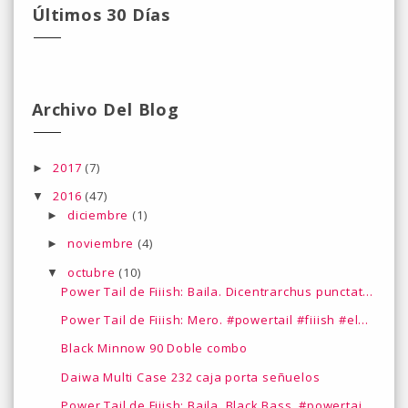
Últimos 30 Días
Archivo Del Blog
2017
(7)
►
2016
(47)
▼
diciembre
(1)
►
noviembre
(4)
►
octubre
(10)
▼
Power Tail de Fiiish: Baila. Dicentrarchus punctat...
Power Tail de Fiiish: Mero. #powertail #fiiish #el...
Black Minnow 90 Doble combo
Daiwa Multi Case 232 caja porta señuelos
Power Tail de Fiiish: Baila. Black Bass. #powertai...