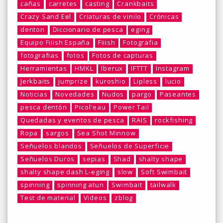
cañas
carretes
casting
Crankbaits
Crazy Sand Eel
Criaturas de vinilo
Crónicas
denton
Diccionario de pesca
eging
Equipo Fiiish España
Fiiish
Fotografia
fotografias
fotos
Fotos de capturas
Herramientas
HMKL
Iberux
IFTTT
Instagram
Jerkbaits
jumprize
kuroshio
Lipless
lucio
Noticias
Novedades
Nudos
pargo
Paseantes
pesca dentón
Picol'eau
Power Tail
Quedadas y eventos de pesca
RAIS
rockfishing
Ropa
sargos
Sea Shot Minnow
Señuelos blandos
Señuelos de Superficie
Señuelos Duros
sepias
Shad
shalty shape
shalty shape dash L-eging
slow
Soft Swimbait
spinning
spinning atun
Swimbait
tailwalk
Test de material
Videos
zblog