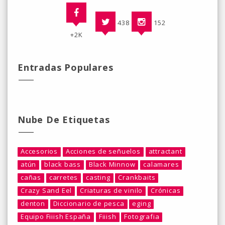
438
152
+2K
Entradas Populares
Nube De Etiquetas
Accesorios
Acciones de señuelos
attractant
atún
black bass
Black Minnow
calamares
cañas
carretes
casting
Crankbaits
Crazy Sand Eel
Criaturas de vinilo
Crónicas
denton
Diccionario de pesca
eging
Equipo Fiiish España
Fiiish
Fotografia