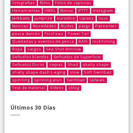
fotografias
fotos
Fotos de capturas
Herramientas
HMKL
Iberux
IFTTT
Instagram
Jerkbaits
jumprize
kuroshio
Lipless
lucio
Noticias
Novedades
Nudos
pargo
Paseantes
pesca dentón
Picol'eau
Power Tail
Quedadas y eventos de pesca
RAIS
rockfishing
Ropa
sargos
Sea Shot Minnow
Señuelos blandos
Señuelos de Superficie
Señuelos Duros
sepias
Shad
shalty shape
shalty shape dash L-eging
slow
Soft Swimbait
spinning
spinning atun
Swimbait
tailwalk
Test de material
Videos
zblog
Últimos 30 Días