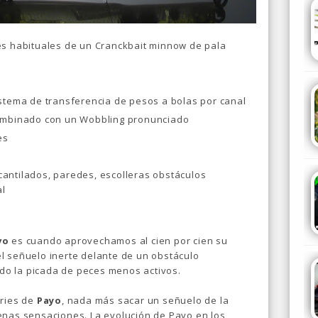
es habituales de un Cranckbait minnow de pala
istema de transferencia de pesos a bolas por canal
combinado con un Wobbling pronunciado
es
antilados, paredes, escolleras obstáculos
al
vo
es cuando aprovechamos al cien por cien su
l señuelo inerte delante de un obstáculo
o la picada de peces menos activos.
eries de
Payo
, nada más sacar un señuelo de la
enas sensaciones. La evolución de Payo en los