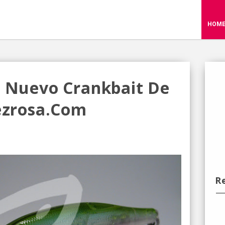
HOM
: Nuevo Crankbait De
pezrosa.com
R