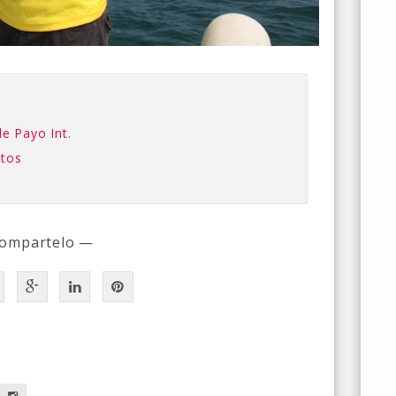
e Payo Int.
otos
ompartelo —
a