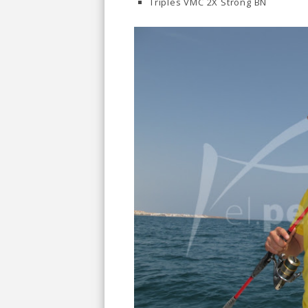
Triples VMC 2X Strong BN