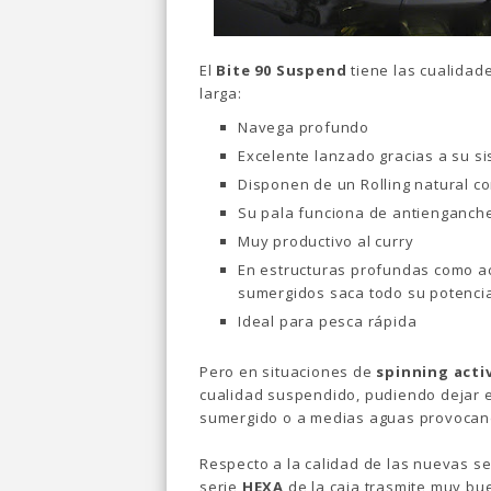
El
Bite 90 Suspend
tiene las cualidad
larga:
Navega profundo
Excelente lanzado gracias a su s
Disponen de un Rolling natural 
Su pala funciona de antienganch
Muy productivo al curry
En estructuras profundas como ac
sumergidos saca todo su potenci
Ideal para pesca rápida
Pero en situaciones de
spinning acti
cualidad suspendido, pudiendo dejar e
sumergido o a medias aguas provocand
Respecto a la calidad de las nuevas s
serie
HEXA
de la caja trasmite muy bu