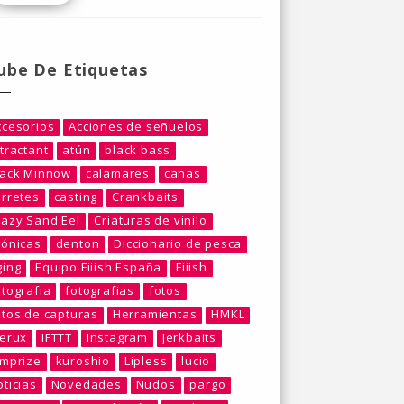
ube De Etiquetas
ccesorios
Acciones de señuelos
tractant
atún
black bass
lack Minnow
calamares
cañas
arretes
casting
Crankbaits
razy Sand Eel
Criaturas de vinilo
rónicas
denton
Diccionario de pesca
ging
Equipo Fiiish España
Fiiish
otografia
fotografias
fotos
otos de capturas
Herramientas
HMKL
berux
IFTTT
Instagram
Jerkbaits
umprize
kuroshio
Lipless
lucio
ticias
Novedades
Nudos
pargo