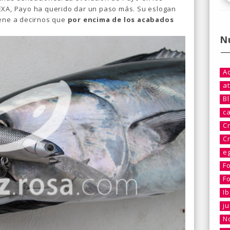
EXA, Payo ha querido dar un paso más. Su eslogan
iene a decirnos que
por encima de los acabados
N
A
at
B
c
C
C
e
F
F
I
j
No