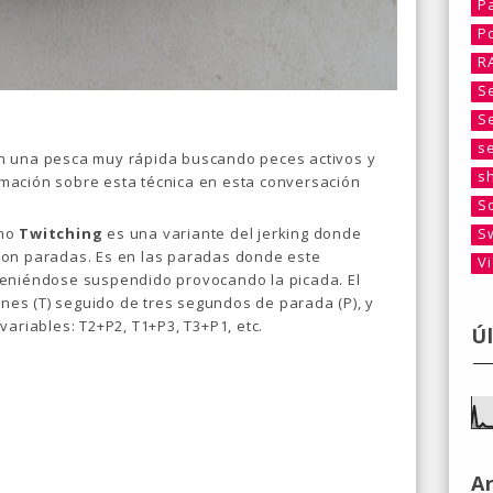
P
P
R
S
S
s
en una pesca muy rápida buscando peces activos y
s
mación sobre esta técnica en esta conversación
S
S
omo
Twitching
es una variante del jerking donde
con paradas. Es en las paradas donde este
V
teniéndose suspendido provocando la picada. El
rones (T) seguido de tres segundos de parada (P), y
variables: T2+P2, T1+P3, T3+P1, etc.
Ú
A