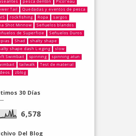
aseantes
pesca dentón
Picol'eau
ower Tail
Quedadas y eventos de pesca
AIS
rockfishing
Ropa
sargos
ea Shot Minnow
Señuelos blandos
eñuelos de Superficie
Señuelos Duros
epias
Shad
shalty shape
halty shape dash L-eging
slow
oft Swimbait
spinning
spinning atun
wimbait
tailwalk
Test de material
ideos
zblog
ltimos 30 Días
6,578
rchivo Del Blog