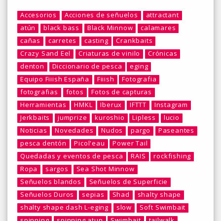
Accesorios
Acciones de señuelos
attractant
atún
black bass
Black Minnow
calamares
cañas
carretes
casting
Crankbaits
Crazy Sand Eel
Criaturas de vinilo
Crónicas
denton
Diccionario de pesca
eging
Equipo Fiiish España
Fiiish
Fotografia
fotografias
fotos
Fotos de capturas
Herramientas
HMKL
Iberux
IFTTT
Instagram
Jerkbaits
jumprize
kuroshio
Lipless
lucio
Noticias
Novedades
Nudos
pargo
Paseantes
pesca dentón
Picol'eau
Power Tail
Quedadas y eventos de pesca
RAIS
rockfishing
Ropa
sargos
Sea Shot Minnow
Señuelos blandos
Señuelos de Superficie
Señuelos Duros
sepias
Shad
shalty shape
shalty shape dash L-eging
slow
Soft Swimbait
spinning
spinning atun
Swimbait
tailwalk