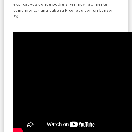
explicativos donde podréis ver muy fácilmente
como montar una cabeza Picol'eau con un Lanzon
ZX.