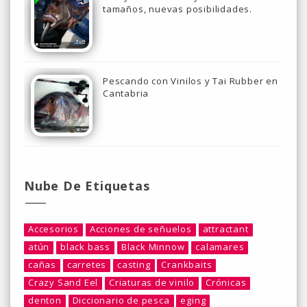
tamaños, nuevas posibilidades.
Pescando con Vinilos y Tai Rubber en
Cantabria
Nube De Etiquetas
Accesorios
Acciones de señuelos
attractant
atún
black bass
Black Minnow
calamares
cañas
carretes
casting
Crankbaits
Crazy Sand Eel
Criaturas de vinilo
Crónicas
denton
Diccionario de pesca
eging