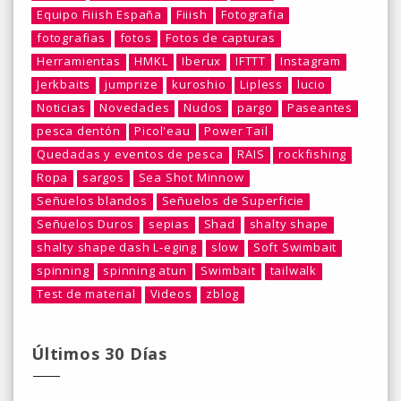
Equipo Fiiish España
Fiiish
Fotografia
fotografias
fotos
Fotos de capturas
Herramientas
HMKL
Iberux
IFTTT
Instagram
Jerkbaits
jumprize
kuroshio
Lipless
lucio
Noticias
Novedades
Nudos
pargo
Paseantes
pesca dentón
Picol'eau
Power Tail
Quedadas y eventos de pesca
RAIS
rockfishing
Ropa
sargos
Sea Shot Minnow
Señuelos blandos
Señuelos de Superficie
Señuelos Duros
sepias
Shad
shalty shape
shalty shape dash L-eging
slow
Soft Swimbait
spinning
spinning atun
Swimbait
tailwalk
Test de material
Videos
zblog
Últimos 30 Días