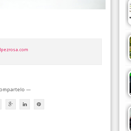
elpezrosa.com
ompartelo —
a