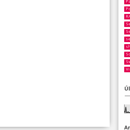
P
P
R
S
S
s
s
S
S
V
Ú
A