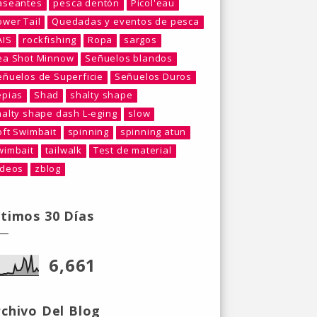
aseantes
pesca dentón
Picol'eau
ower Tail
Quedadas y eventos de pesca
AIS
rockfishing
Ropa
sargos
ea Shot Minnow
Señuelos blandos
eñuelos de Superficie
Señuelos Duros
epias
Shad
shalty shape
halty shape dash L-eging
slow
oft Swimbait
spinning
spinning atun
wimbait
tailwalk
Test de material
ideos
zblog
ltimos 30 Días
6,661
rchivo Del Blog