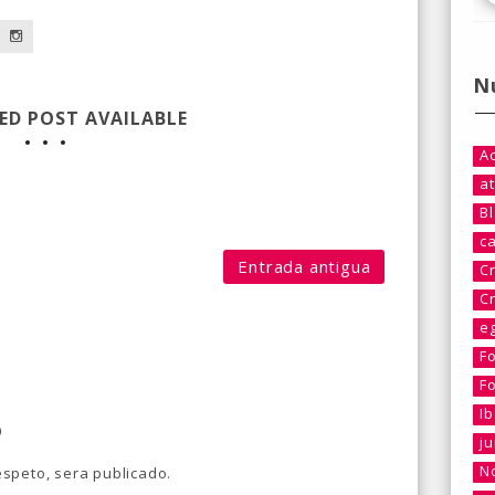
N
ED POST AVAILABLE
A
at
B
c
Entrada antigua
C
C
e
F
F
I
o
j
No
speto, sera publicado.