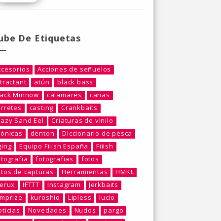
ube De Etiquetas
ccesorios
Acciones de señuelos
tractant
atún
black bass
lack Minnow
calamares
cañas
arretes
casting
Crankbaits
razy Sand Eel
Criaturas de vinilo
rónicas
denton
Diccionario de pesca
ging
Equipo Fiiish España
Fiiish
otografia
fotografias
fotos
otos de capturas
Herramientas
HMKL
berux
IFTTT
Instagram
Jerkbaits
umprize
kuroshio
Lipless
lucio
ticias
Novedades
Nudos
pargo