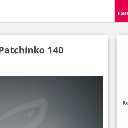
HOM
Patchinko 140
R