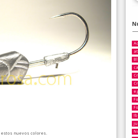
N
A
at
B
c
C
C
e
F
F
I
j
No
estos nuevos colores.