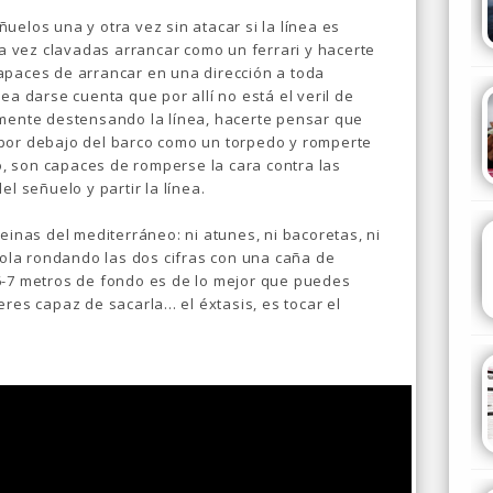
uelos una y otra vez sin atacar si la línea es
 vez clavadas arrancar como un ferrari y hacerte
apaces de arrancar en una dirección a toda
ea darse cuenta que por allí no está el veril de
amente destensando la línea, hacerte pensar que
 por debajo del barco como un torpedo y romperte
do, son capaces de romperse la cara contra las
el señuelo y partir la línea.
einas del mediterráneo: ni atunes, ni bacoretas, ni
viola rondando las dos cifras con una caña de
6-7 metros de fondo es de lo mejor que puedes
res capaz de sacarla... el éxtasis, es tocar el