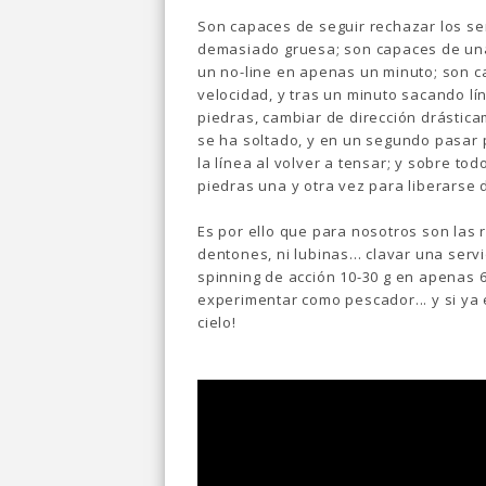
Son capaces de seguir rechazar los señ
demasiado gruesa; son capaces de una
un no-line en apenas un minuto; son c
velocidad, y tras un minuto sacando lín
piedras, cambiar de dirección drástic
se ha soltado, y en un segundo pasar
la línea al volver a tensar; y sobre to
piedras una y otra vez para liberarse d
Es por ello que para nosotros son las r
dentones, ni lubinas... clavar una ser
spinning de acción 10-30 g en apenas 
experimentar como pescador... y si ya e
cielo!