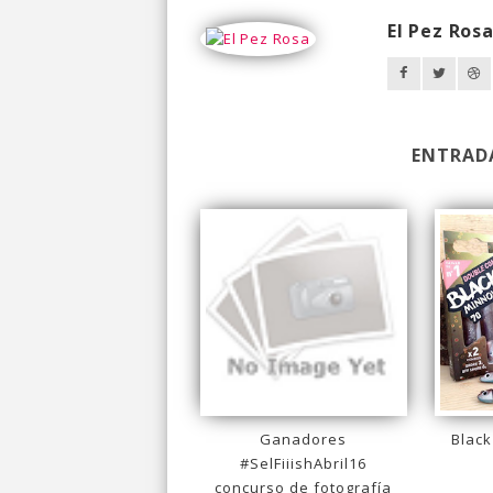
El Pez Ros
ENTRAD
Ganadores
Black
#SelFiiishAbril16
concurso de fotografía