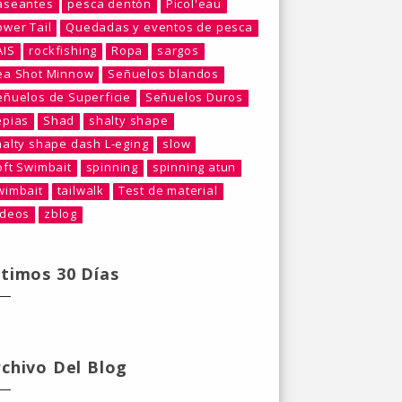
aseantes
pesca dentón
Picol'eau
ower Tail
Quedadas y eventos de pesca
AIS
rockfishing
Ropa
sargos
ea Shot Minnow
Señuelos blandos
eñuelos de Superficie
Señuelos Duros
epias
Shad
shalty shape
halty shape dash L-eging
slow
oft Swimbait
spinning
spinning atun
wimbait
tailwalk
Test de material
ideos
zblog
ltimos 30 Días
rchivo Del Blog