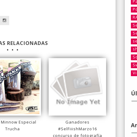
P
a
P
R
S
S
s
AS RELACIONADAS
s
S
S
V
Ú
 Minnow Especial
Ganadores
A
Trucha
#SelFiiishMarzo16
concurso de fotografía