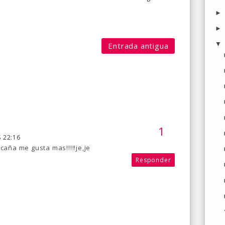
Entrada antigua
 22:16
 caña me gusta mas!!!!!je,je
Responder