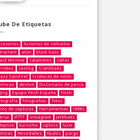
ube De Etiquetas
ccesorios
Acciones de señuelos
tractant
atún
black bass
lack Minnow
calamares
cañas
arretes
casting
Crankbaits
razy Sand Eel
Criaturas de vinilo
rónicas
denton
Diccionario de pesca
ging
Equipo Fiiish España
Fiiish
otografia
fotografias
fotos
otos de capturas
Herramientas
HMKL
berux
IFTTT
Instagram
Jerkbaits
umprize
kuroshio
Lipless
lucio
ticias
Novedades
Nudos
pargo