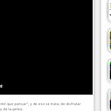
tir que pensar", y de eso se trata, de disfrutar
y de la pelea.