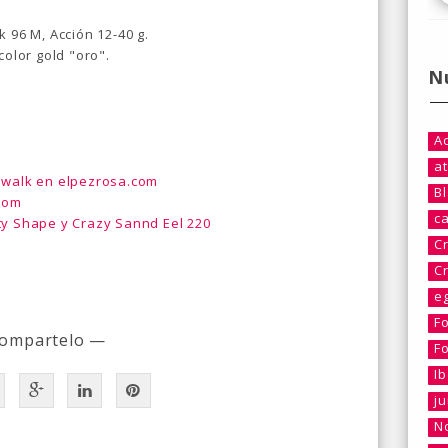
 96 M, Acción 12-40 g.
color gold "oro".
N
A
at
ilwalk en elpezrosa.com
B
.com
c
ty Shape y Crazy Sannd Eel 220
C
C
e
F
ompartelo —
F
I
j
No