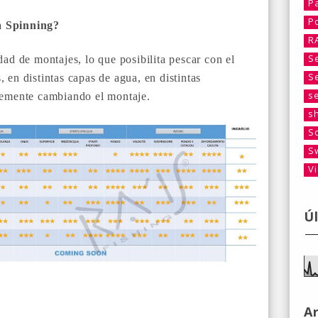
P
P
a Spinning?
R
S
dad de montajes, lo que posibilita pescar con el
S
 en distintas capas de agua, en distintas
s
plemente cambiando el montaje.
s
S
S
V
Ú
A