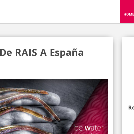
HOM
 De RAIS A España
R