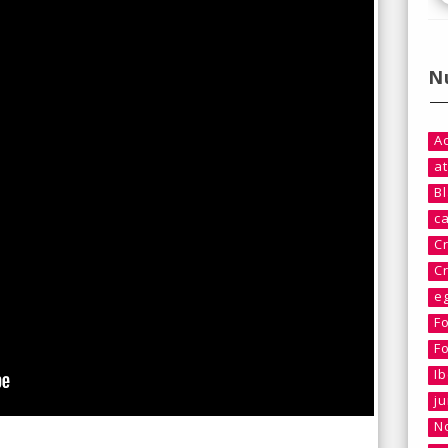
N
A
at
B
c
C
C
e
F
F
I
j
No