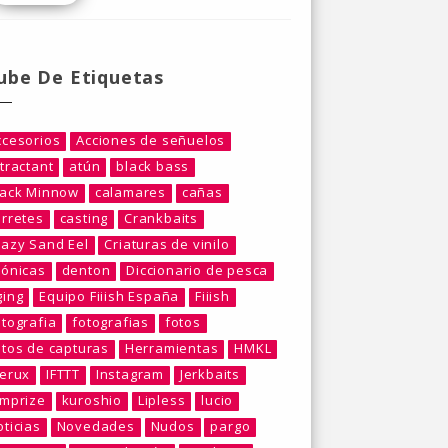
ube De Etiquetas
ccesorios
Acciones de señuelos
tractant
atún
black bass
lack Minnow
calamares
cañas
arretes
casting
Crankbaits
razy Sand Eel
Criaturas de vinilo
rónicas
denton
Diccionario de pesca
ging
Equipo Fiiish España
Fiiish
otografia
fotografias
fotos
otos de capturas
Herramientas
HMKL
berux
IFTTT
Instagram
Jerkbaits
umprize
kuroshio
Lipless
lucio
ticias
Novedades
Nudos
pargo