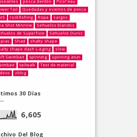
aseantes
pesca dentón
Picol'eau
ower Tail
Quedadas y eventos de pesca
AIS
rockfishing
Ropa
sargos
ea Shot Minnow
Señuelos blandos
eñuelos de Superficie
Señuelos Duros
epias
Shad
shalty shape
halty shape dash L-eging
slow
oft Swimbait
spinning
spinning atun
wimbait
tailwalk
Test de material
ideos
zblog
ltimos 30 Días
6,605
rchivo Del Blog