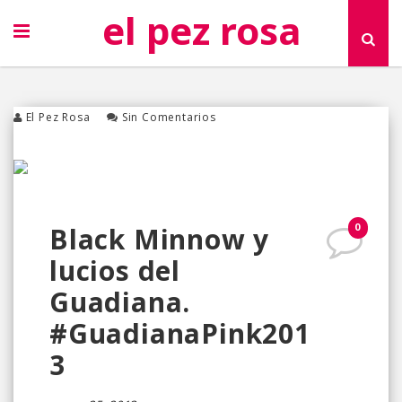
el pez rosa
El Pez Rosa
Sin Comentarios
0
Black Minnow y
lucios del
Guadiana.
#GuadianaPink201
3