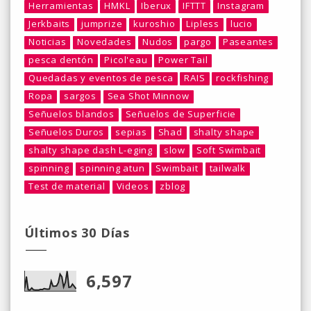
Herramientas
HMKL
Iberux
IFTTT
Instagram
Jerkbaits
jumprize
kuroshio
Lipless
lucio
Noticias
Novedades
Nudos
pargo
Paseantes
pesca dentón
Picol'eau
Power Tail
Quedadas y eventos de pesca
RAIS
rockfishing
Ropa
sargos
Sea Shot Minnow
Señuelos blandos
Señuelos de Superficie
Señuelos Duros
sepias
Shad
shalty shape
shalty shape dash L-eging
slow
Soft Swimbait
spinning
spinning atun
Swimbait
tailwalk
Test de material
Videos
zblog
Últimos 30 Días
6,597