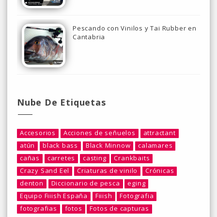
Pescando con Vinilos y Tai Rubber en
Cantabria
Nube De Etiquetas
Accesorios
Acciones de señuelos
attractant
atún
black bass
Black Minnow
calamares
cañas
carretes
casting
Crankbaits
Crazy Sand Eel
Criaturas de vinilo
Crónicas
denton
Diccionario de pesca
eging
Equipo Fiiish España
Fiiish
Fotografia
fotografias
fotos
Fotos de capturas