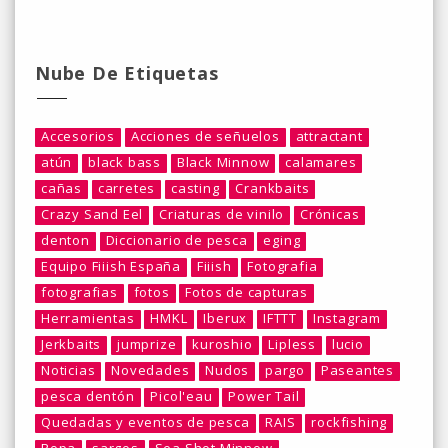
Nube De Etiquetas
Accesorios
Acciones de señuelos
attractant
atún
black bass
Black Minnow
calamares
cañas
carretes
casting
Crankbaits
Crazy Sand Eel
Criaturas de vinilo
Crónicas
denton
Diccionario de pesca
eging
Equipo Fiiish España
Fiiish
Fotografia
fotografias
fotos
Fotos de capturas
Herramientas
HMKL
Iberux
IFTTT
Instagram
Jerkbaits
jumprize
kuroshio
Lipless
lucio
Noticias
Novedades
Nudos
pargo
Paseantes
pesca dentón
Picol'eau
Power Tail
Quedadas y eventos de pesca
RAIS
rockfishing