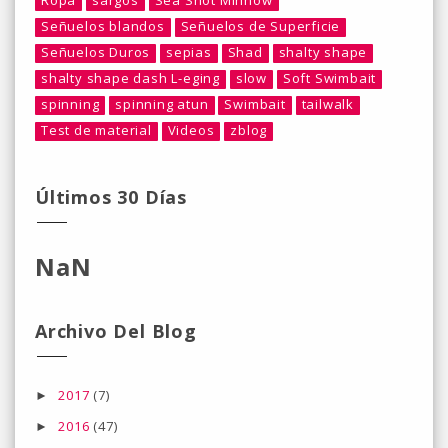
Ropa
sargos
Sea Shot Minnow
Señuelos blandos
Señuelos de Superficie
Señuelos Duros
sepias
Shad
shalty shape
shalty shape dash L-eging
slow
Soft Swimbait
spinning
spinning atun
Swimbait
tailwalk
Test de material
Videos
zblog
Últimos 30 Días
NaN
Archivo Del Blog
2017
(7)
►
2016
(47)
►