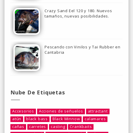
Crazy Sand Eel 120 y 180. Nuevos
tamaños, nuevas posibilidades.
Pescando con Vinilos y Tai Rubber en
Cantabria
Nube De Etiquetas
Accesorios
Acciones de señuelos
attractant
atún
black bass
Black Minnow
calamares
cañas
carretes
casting
Crankbaits