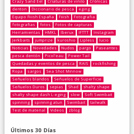
Crazy Sand Eel
Criaturas de vinilo
Crónicas
denton
Diccionario de pesca
eging
Equipo Fiiish España
Fiiish
Fotografia
fotografias
fotos
Fotos de capturas
Herramientas
HMKL
Iberux
IFTTT
Instagram
Jerkbaits
jumprize
kuroshio
Lipless
lucio
Noticias
Novedades
Nudos
pargo
Paseantes
pesca dentón
Picol'eau
Power Tail
Quedadas y eventos de pesca
RAIS
rockfishing
Ropa
sargos
Sea Shot Minnow
Señuelos blandos
Señuelos de Superficie
Señuelos Duros
sepias
Shad
shalty shape
shalty shape dash L-eging
slow
Soft Swimbait
spinning
spinning atun
Swimbait
tailwalk
Test de material
Videos
zblog
Últimos 30 Días