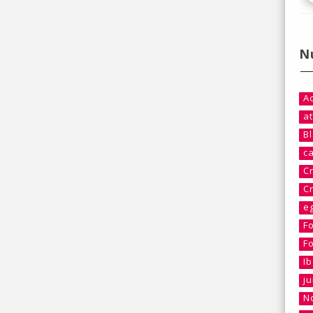
N
A
at
B
c
C
C
e
F
F
I
j
No