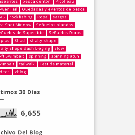
aseantes
pesca dentón
Picol'eau
ower Tail
Quedadas y eventos de pesca
AIS
rockfishing
Ropa
sargos
ea Shot Minnow
Señuelos blandos
eñuelos de Superficie
Señuelos Duros
epias
Shad
shalty shape
halty shape dash L-eging
slow
oft Swimbait
spinning
spinning atun
wimbait
tailwalk
Test de material
ideos
zblog
ltimos 30 Días
6,655
rchivo Del Blog