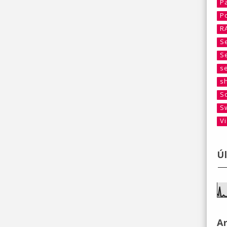
P
P
R
S
S
s
s
S
S
V
Ú
A