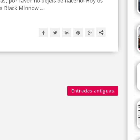
as, por favor no dejeis de hacerlo! Hoy os
s Black Minnow ...
Entradas antiguas