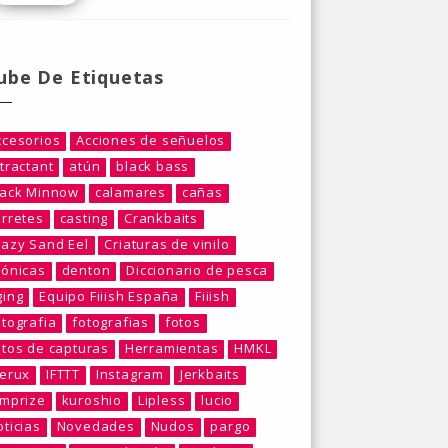
ube De Etiquetas
ccesorios
Acciones de señuelos
tractant
atún
black bass
lack Minnow
calamares
cañas
arretes
casting
Crankbaits
razy Sand Eel
Criaturas de vinilo
rónicas
denton
Diccionario de pesca
ging
Equipo Fiiish España
Fiiish
otografia
fotografias
fotos
otos de capturas
Herramientas
HMKL
berux
IFTTT
Instagram
Jerkbaits
umprize
kuroshio
Lipless
lucio
ticias
Novedades
Nudos
pargo