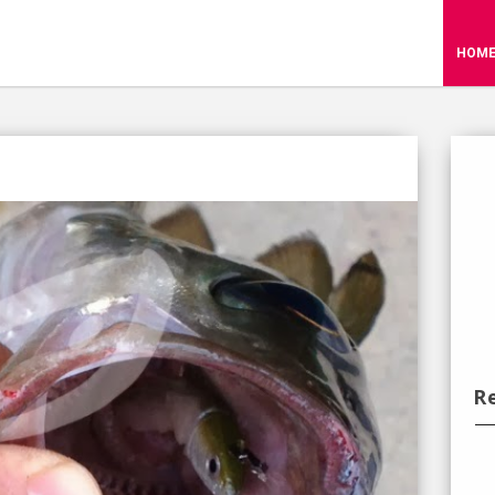
HOM
R