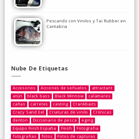
Pescando con Vinilos y Tai Rubber en
Cantabria
Nube De Etiquetas
Accesorios
Acciones de señuelos
attractant
atún
black bass
Black Minnow
calamares
cañas
carretes
casting
Crankbaits
Crazy Sand Eel
Criaturas de vinilo
Crónicas
denton
Diccionario de pesca
eging
Equipo Fiiish España
Fiiish
Fotografia
fotografias
fotos
Fotos de capturas