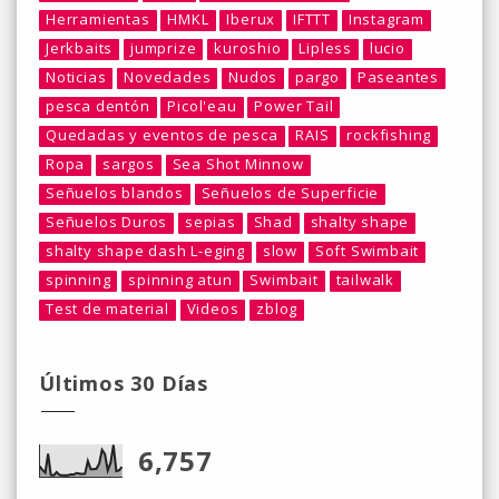
Herramientas
HMKL
Iberux
IFTTT
Instagram
Jerkbaits
jumprize
kuroshio
Lipless
lucio
Noticias
Novedades
Nudos
pargo
Paseantes
pesca dentón
Picol'eau
Power Tail
Quedadas y eventos de pesca
RAIS
rockfishing
Ropa
sargos
Sea Shot Minnow
Señuelos blandos
Señuelos de Superficie
Señuelos Duros
sepias
Shad
shalty shape
shalty shape dash L-eging
slow
Soft Swimbait
spinning
spinning atun
Swimbait
tailwalk
Test de material
Videos
zblog
Últimos 30 Días
6,757