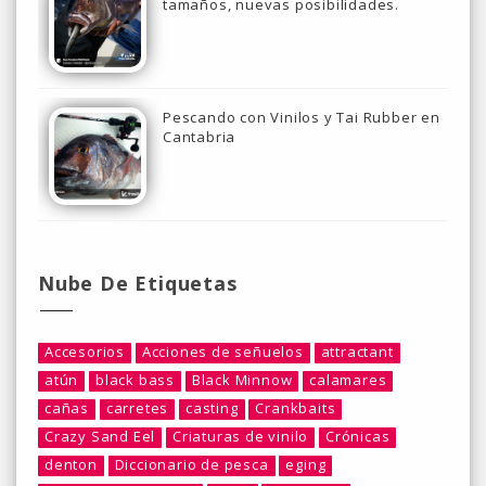
tamaños, nuevas posibilidades.
Pescando con Vinilos y Tai Rubber en
Cantabria
Nube De Etiquetas
Accesorios
Acciones de señuelos
attractant
atún
black bass
Black Minnow
calamares
cañas
carretes
casting
Crankbaits
Crazy Sand Eel
Criaturas de vinilo
Crónicas
denton
Diccionario de pesca
eging