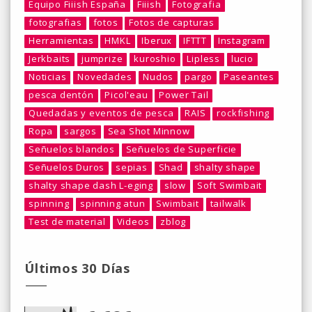
Equipo Fiiish España
Fiiish
Fotografia
fotografias
fotos
Fotos de capturas
Herramientas
HMKL
Iberux
IFTTT
Instagram
Jerkbaits
jumprize
kuroshio
Lipless
lucio
Noticias
Novedades
Nudos
pargo
Paseantes
pesca dentón
Picol'eau
Power Tail
Quedadas y eventos de pesca
RAIS
rockfishing
Ropa
sargos
Sea Shot Minnow
Señuelos blandos
Señuelos de Superficie
Señuelos Duros
sepias
Shad
shalty shape
shalty shape dash L-eging
slow
Soft Swimbait
spinning
spinning atun
Swimbait
tailwalk
Test de material
Videos
zblog
Últimos 30 Días