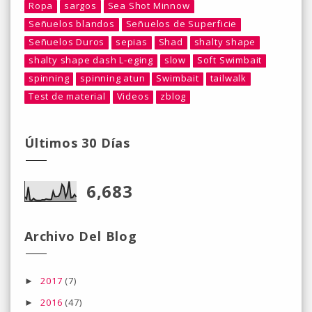
Ropa
sargos
Sea Shot Minnow
Señuelos blandos
Señuelos de Superficie
Señuelos Duros
sepias
Shad
shalty shape
shalty shape dash L-eging
slow
Soft Swimbait
spinning
spinning atun
Swimbait
tailwalk
Test de material
Videos
zblog
Últimos 30 Días
6,683
Archivo Del Blog
2017
(7)
►
2016
(47)
►