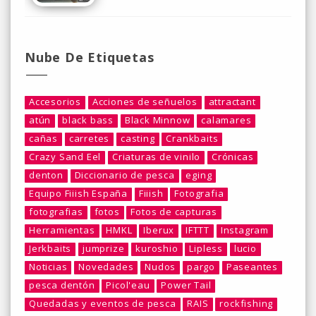
Nube De Etiquetas
Accesorios
Acciones de señuelos
attractant
atún
black bass
Black Minnow
calamares
cañas
carretes
casting
Crankbaits
Crazy Sand Eel
Criaturas de vinilo
Crónicas
denton
Diccionario de pesca
eging
Equipo Fiiish España
Fiiish
Fotografia
fotografias
fotos
Fotos de capturas
Herramientas
HMKL
Iberux
IFTTT
Instagram
Jerkbaits
jumprize
kuroshio
Lipless
lucio
Noticias
Novedades
Nudos
pargo
Paseantes
pesca dentón
Picol'eau
Power Tail
Quedadas y eventos de pesca
RAIS
rockfishing