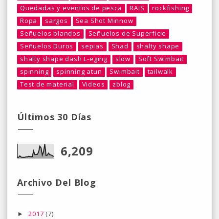
Quedadas y eventos de pesca
RAIS
rockfishing
Ropa
sargos
Sea Shot Minnow
Señuelos blandos
Señuelos de Superficie
Señuelos Duros
sepias
Shad
shalty shape
shalty shape dash L-eging
slow
Soft Swimbait
spinning
spinning atun
Swimbait
tailwalk
Test de material
Videos
zblog
Últimos 30 Días
6,209
Archivo Del Blog
2017
(7)
►