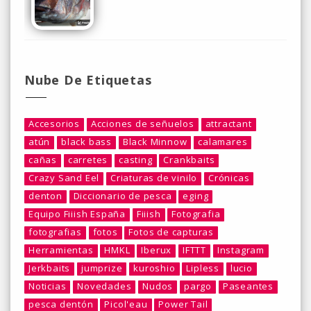
Nube De Etiquetas
Accesorios
Acciones de señuelos
attractant
atún
black bass
Black Minnow
calamares
cañas
carretes
casting
Crankbaits
Crazy Sand Eel
Criaturas de vinilo
Crónicas
denton
Diccionario de pesca
eging
Equipo Fiiish España
Fiiish
Fotografia
fotografias
fotos
Fotos de capturas
Herramientas
HMKL
Iberux
IFTTT
Instagram
Jerkbaits
jumprize
kuroshio
Lipless
lucio
Noticias
Novedades
Nudos
pargo
Paseantes
pesca dentón
Picol'eau
Power Tail