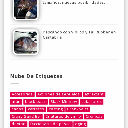
tamaños, nuevas posibilidades.
Pescando con Vinilos y Tai Rubber en
Cantabria
Nube De Etiquetas
Accesorios
Acciones de señuelos
attractant
atún
black bass
Black Minnow
calamares
cañas
carretes
casting
Crankbaits
Crazy Sand Eel
Criaturas de vinilo
Crónicas
denton
Diccionario de pesca
eging