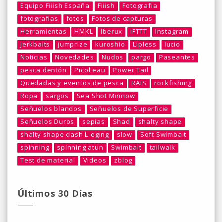
Equipo Fiiish España
Fiiish
Fotografia
fotografias
fotos
Fotos de capturas
Herramientas
HMKL
Iberux
IFTTT
Instagram
Jerkbaits
jumprize
kuroshio
Lipless
lucio
Noticias
Novedades
Nudos
pargo
Paseantes
pesca dentón
Picol'eau
Power Tail
Quedadas y eventos de pesca
RAIS
rockfishing
Ropa
sargos
Sea Shot Minnow
Señuelos blandos
Señuelos de Superficie
Señuelos Duros
sepias
Shad
shalty shape
shalty shape dash L-eging
slow
Soft Swimbait
spinning
spinning atun
Swimbait
tailwalk
Test de material
Videos
zblog
Últimos 30 Días