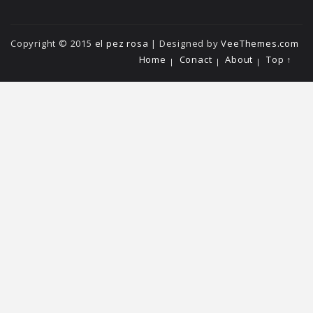
Copyright © 2015
el pez rosa
| Designed by
VeeThemes.com
Home
Conact
About
Top ↑