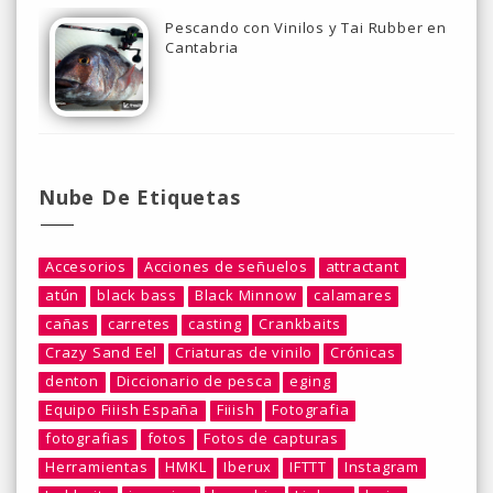
Pescando con Vinilos y Tai Rubber en
Cantabria
Nube De Etiquetas
Accesorios
Acciones de señuelos
attractant
atún
black bass
Black Minnow
calamares
cañas
carretes
casting
Crankbaits
Crazy Sand Eel
Criaturas de vinilo
Crónicas
denton
Diccionario de pesca
eging
Equipo Fiiish España
Fiiish
Fotografia
fotografias
fotos
Fotos de capturas
Herramientas
HMKL
Iberux
IFTTT
Instagram