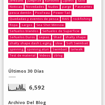
Jerkbaits
jumprize
kuroshio
Lipless
lucio
Noticias
Novedades
Nudos
pargo
Paseantes
pesca dentón
Picol'eau
Power Tail
Quedadas y eventos de pesca
RAIS
rockfishing
Ropa
sargos
Sea Shot Minnow
Señuelos blandos
Señuelos de Superficie
Señuelos Duros
sepias
Shad
shalty shape
shalty shape dash L-eging
slow
Soft Swimbait
spinning
spinning atun
Swimbait
tailwalk
Test de material
Videos
zblog
Últimos 30 Días
6,592
Archivo Del Blog