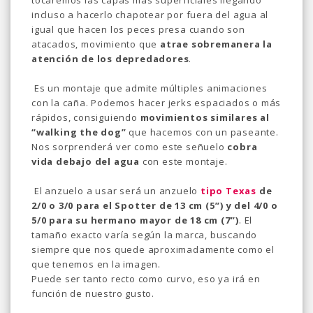
tocaremos las capas más superficiales llegando
incluso a hacerlo chapotear por fuera del agua al
igual que hacen los peces presa cuando son
atacados, movimiento que
atrae sobremanera la
atención de los depredadores
.
Es un montaje que admite múltiples animaciones
con la caña. Podemos hacer jerks espaciados o más
rápidos, consiguiendo
movimientos similares al
“walking the dog”
que hacemos con un paseante.
Nos sorprenderá ver como este señuelo
cobra
vida debajo del agua
con este montaje.
El anzuelo a usar será un anzuelo
tipo Texas
de
2/0 o 3/0 para el Spotter de 13 cm (5’’) y del 4/0 o
5/0 para su hermano mayor de 18 cm (7’’)
. El
tamaño exacto varía según la marca, buscando
siempre que nos quede aproximadamente como el
que tenemos en la imagen.
Puede ser tanto recto como curvo, eso ya irá en
función de nuestro gusto.