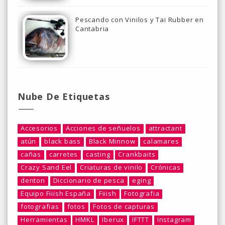
Pescando con Vinilos y Tai Rubber en
Cantabria
Nube De Etiquetas
Accesorios
Acciones de señuelos
attractant
atún
black bass
Black Minnow
calamares
cañas
carretes
casting
Crankbaits
Crazy Sand Eel
Criaturas de vinilo
Crónicas
denton
Diccionario de pesca
eging
Equipo Fiiish España
Fiiish
Fotografia
fotografias
fotos
Fotos de capturas
Herramientas
HMKL
Iberux
IFTTT
Instagram