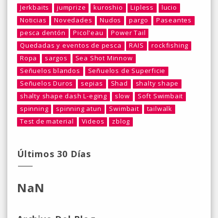
Jerkbaits
jumprize
kuroshio
Lipless
lucio
Noticias
Novedades
Nudos
pargo
Paseantes
pesca dentón
Picol'eau
Power Tail
Quedadas y eventos de pesca
RAIS
rockfishing
Ropa
sargos
Sea Shot Minnow
Señuelos blandos
Señuelos de Superficie
Señuelos Duros
sepias
Shad
shalty shape
shalty shape dash L-eging
slow
Soft Swimbait
spinning
spinning atun
Swimbait
tailwalk
Test de material
Videos
zblog
Últimos 30 Días
NaN