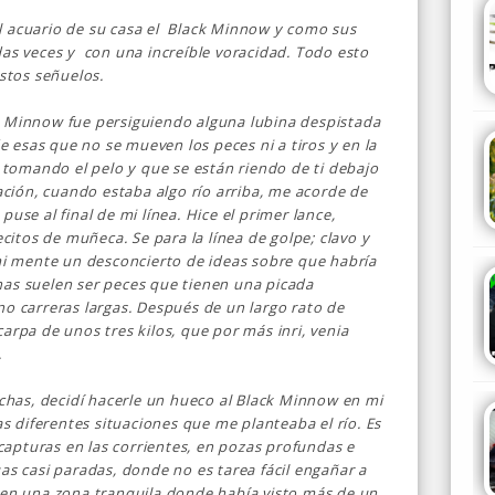
l acuario de su casa el Black Minnow y como sus
das veces y con una increíble voracidad. Todo esto
stos señuelos.
k Minnow fue persiguiendo alguna lubina despistada
 esas que no se mueven los peces ni a tiros y en la
n tomando el pelo y que se están riendo de ti debajo
ión, cuando estaba algo río arriba, me acorde de
use al final de mi línea. Hice el primer lance,
itos de muñeca. Se para la línea de golpe; clavo y
 mi mente un desconcierto de ideas sobre que habría
nas suelen ser peces que tienen una picada
no carreras largas. Después de un largo rato de
arpa de unos tres kilos, que por más inri, venia
.
ruchas, decidí hacerle un hueco al Black Minnow en mi
las diferentes situaciones que me planteaba el río. Es
apturas en las corrientes, en pozas profundas e
as casi paradas, donde no es tarea fácil engañar a
, en una zona tranquila donde había visto más de un