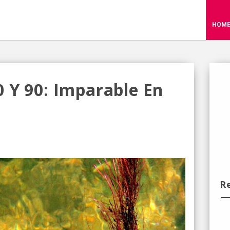
HOM
 Y 90: Imparable En
R