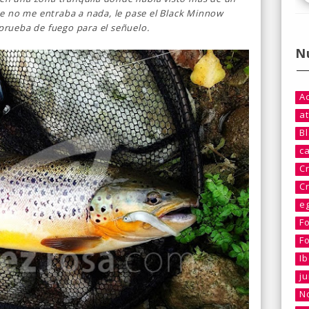
e no me entraba a nada, le pase el Black Minnow
 prueba de fuego para el señuelo.
N
A
at
B
c
C
C
e
F
F
I
j
No