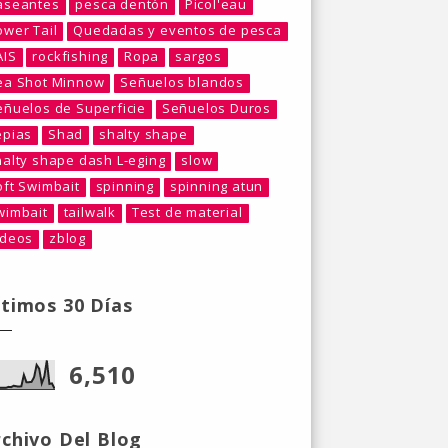
aseantes
pesca dentón
Picol'eau
ower Tail
Quedadas y eventos de pesca
AIS
rockfishing
Ropa
sargos
ea Shot Minnow
Señuelos blandos
eñuelos de Superficie
Señuelos Duros
epias
Shad
shalty shape
halty shape dash L-eging
slow
oft Swimbait
spinning
spinning atun
wimbait
tailwalk
Test de material
ideos
zblog
ltimos 30 Días
6,510
rchivo Del Blog