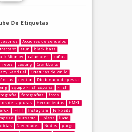
ube De Etiquetas
ccesorios
Acciones de señuelos
tractant
atún
black bass
lack Minnow
calamares
cañas
arretes
casting
Crankbaits
razy Sand Eel
Criaturas de vinilo
rónicas
denton
Diccionario de pesca
ging
Equipo Fiiish España
Fiiish
otografia
fotografias
fotos
otos de capturas
Herramientas
HMKL
berux
IFTTT
Instagram
Jerkbaits
umprize
kuroshio
Lipless
lucio
ticias
Novedades
Nudos
pargo