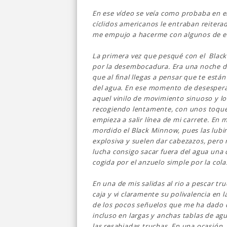
En ese vídeo se veía como probaba en e
cíclidos americanos le entraban reitera
me empujo a hacerme con algunos de e
La primera vez que pesqué con el Blac
por la desembocadura. Era una noche de
que al final llegas a pensar que te está
del agua. En ese momento de desesperac
aquel vinilo de movimiento sinuoso y lo p
recogiendo lentamente, con unos toquec
empieza a salir línea de mi carrete. En
mordido el Black Minnow, pues las lubi
explosiva y suelen dar cabezazos, pero 
lucha consigo sacar fuera del agua una c
cogida por el anzuelo simple por la cola
En una de mis salidas al rio a pescar t
caja y vi claramente su polivalencia en 
de los pocos señuelos que me ha dado c
incluso en largas y anchas tablas de agu
las resabiadas truchas. En una ocasión