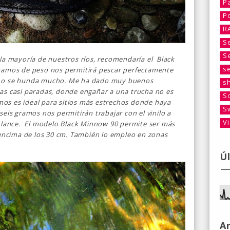
P
P
R
S
S
la mayoría de nuestros ríos, recomendaría el Black
s
ramos de peso nos permitirá pescar perfectamente
o o se hunda mucho. Me ha dado muy buenos
s
as casi paradas, donde engañar a una trucha no es
S
ramos es ideal para sitios más estrechos donde haya
S
seis gramos nos permitirán trabajar con el vinilo a
V
 lance.
El modelo Black Minnow 90 permite ser más
 encima de los 30 cm. También lo empleo en zonas
Ú
A