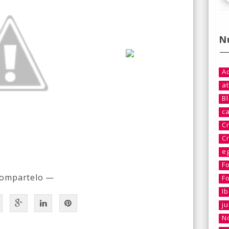
N
A
at
B
c
C
C
e
F
ompartelo —
F
I
j
No