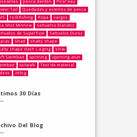
aseantes
pesca dentón
Picol'eau
ower Tail
Quedadas y eventos de pesca
AIS
rockfishing
Ropa
sargos
ea Shot Minnow
Señuelos blandos
eñuelos de Superficie
Señuelos Duros
epias
Shad
shalty shape
halty shape dash L-eging
slow
oft Swimbait
spinning
spinning atun
wimbait
tailwalk
Test de material
ideos
zblog
ltimos 30 Días
rchivo Del Blog