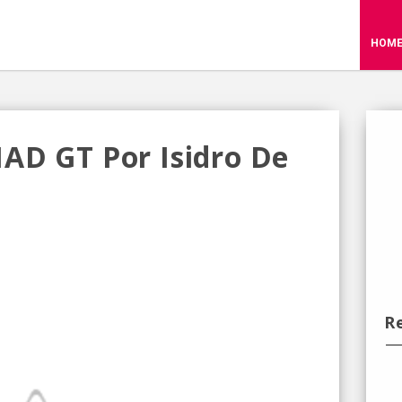
HOM
AD GT Por Isidro De
R