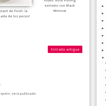
Vídeo: Rock Fishing
extremo con Black
Minnow
ctant de Fiiish: la
ada de los peces!
Entrada antigua
o
speto, sera publicado.