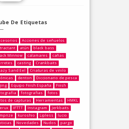
ube De Etiquetas
ccesorios
Acciones de señuelos
tractant
atún
black bass
lack Minnow
calamares
cañas
arretes
casting
Crankbaits
razy Sand Eel
Criaturas de vinilo
rónicas
denton
Diccionario de pesca
ging
Equipo Fiiish España
Fiiish
otografia
fotografias
fotos
otos de capturas
Herramientas
HMKL
berux
IFTTT
Instagram
Jerkbaits
umprize
kuroshio
Lipless
lucio
ticias
Novedades
Nudos
pargo