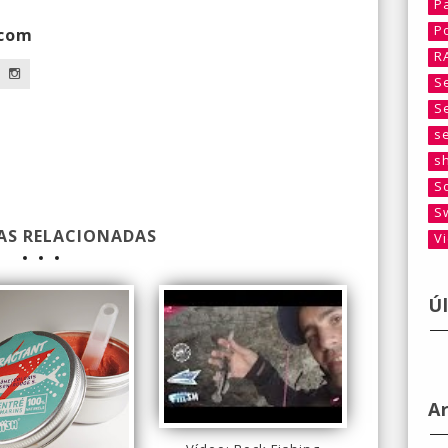
P
P
.com
R
S
S
s
s
S
S
AS RELACIONADAS
V
Ú
A