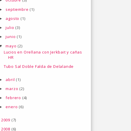
octubre
(3)
►
septiembre
(1)
►
agosto
(1)
►
julio
(3)
►
junio
(1)
►
mayo
(2)
▼
Lucios en Orellana con Jerkbait y cañas
HR
Tubo Sal Doble Falda de Delalande
abril
(1)
►
marzo
(2)
►
febrero
(4)
►
enero
(6)
►
2009
(7)
►
2008
(6)
►