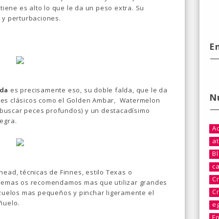
ntiene es alto lo que le da un peso extra. Su
 y perturbaciones.
E
lda
es precisamente eso, su doble falda, que le da
N
res clásicos como el Golden Ambar, Watermelon
buscar peces profundos) y un destacadísimo
egra.
A
at
B
c
head, técnicas de Finnes, estilo Texas o
C
istemas os recomendamos mas que utilizar grandes
C
anzuelos mas pequeños y pinchar ligeramente el
ñuelo.
e
F