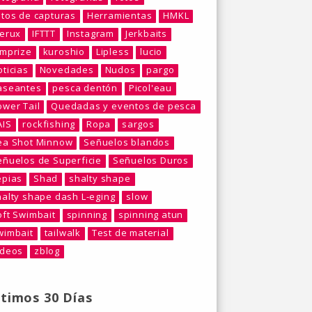
otos de capturas
Herramientas
HMKL
berux
IFTTT
Instagram
Jerkbaits
umprize
kuroshio
Lipless
lucio
ticias
Novedades
Nudos
pargo
aseantes
pesca dentón
Picol'eau
ower Tail
Quedadas y eventos de pesca
AIS
rockfishing
Ropa
sargos
ea Shot Minnow
Señuelos blandos
eñuelos de Superficie
Señuelos Duros
epias
Shad
shalty shape
halty shape dash L-eging
slow
oft Swimbait
spinning
spinning atun
wimbait
tailwalk
Test de material
ideos
zblog
ltimos 30 Días