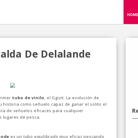
HOM
Falda De Delalande
primer
tubo de vinilo
, el Ggizit. La evolución de
 historia como señuelo capaz de ganar el solito el
R
ista de señuelos eficaces para cualquier
 lugares de pesca.
ande
es un tubo equilibrado muy eficaz pescando