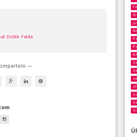
F
I
j
No
al Doble Falda
P
P
R
S
ompartelo —
S
s
s
S
S
.com
V
Ú