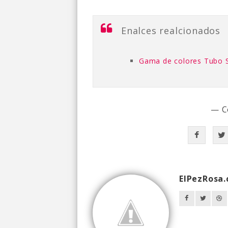
Enalces realcionados
Gama de colores Tubo S
— C
ElPezRosa