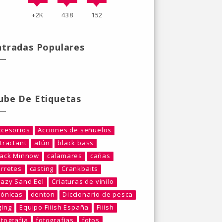
+2K
438
152
ntradas Populares
ube De Etiquetas
ccesorios
Acciones de señuelos
tractant
atún
black bass
lack Minnow
calamares
cañas
arretes
casting
Crankbaits
razy Sand Eel
Criaturas de vinilo
rónicas
denton
Diccionario de pesca
ging
Equipo Fiiish España
Fiiish
otografia
fotografias
fotos