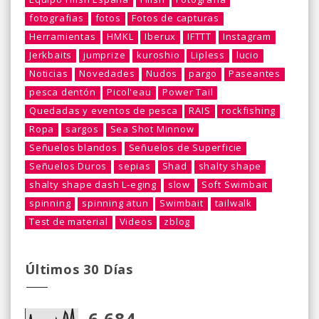
fotografias
fotos
Fotos de capturas
Herramientas
HMKL
Iberux
IFTTT
Instagram
Jerkbaits
jumprize
kuroshio
Lipless
lucio
Noticias
Novedades
Nudos
pargo
Paseantes
pesca dentón
Picol'eau
Power Tail
Quedadas y eventos de pesca
RAIS
rockfishing
Ropa
sargos
Sea Shot Minnow
Señuelos blandos
Señuelos de Superficie
Señuelos Duros
sepias
Shad
shalty shape
shalty shape dash L-eging
slow
Soft Swimbait
spinning
spinning atun
Swimbait
tailwalk
Test de material
Videos
zblog
Últimos 30 Días
6,684