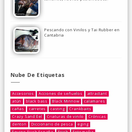
Pescando con Vinilos y Tai Rubber en
Cantabria
Nube De Etiquetas
Accesorios
Acciones de señuelos
attractant
atún
black bass
Black Minnow
calamares
cañas
carretes
casting
Crankbaits
Crazy Sand Eel
Criaturas de vinilo
Crónicas
denton
Diccionario de pesca
eging
Equipo Fiiish España
Fiiish
Fotografia