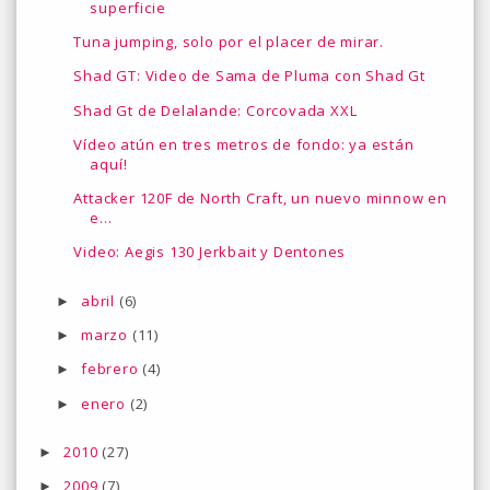
superficie
Tuna jumping, solo por el placer de mirar.
Shad GT: Video de Sama de Pluma con Shad Gt
Shad Gt de Delalande: Corcovada XXL
Vídeo atún en tres metros de fondo: ya están
aquí!
Attacker 120F de North Craft, un nuevo minnow en
e...
Video: Aegis 130 Jerkbait y Dentones
abril
(6)
►
marzo
(11)
►
febrero
(4)
►
enero
(2)
►
2010
(27)
►
2009
(7)
►