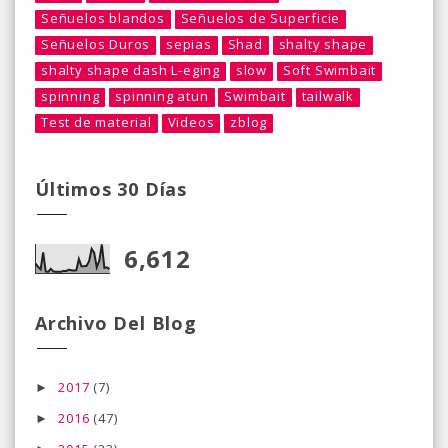
Señuelos blandos
Señuelos de Superficie
Señuelos Duros
sepias
Shad
shalty shape
shalty shape dash L-eging
slow
Soft Swimbait
spinning
spinning atun
Swimbait
tailwalk
Test de material
Videos
zblog
Últimos 30 Días
6,612
Archivo Del Blog
2017
(7)
►
2016
(47)
►