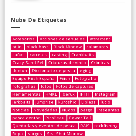
Nube De Etiquetas
Accesorios
Acciones de señuelos
attractant
atún
black bass
Black Minnow
calamares
cañas
carretes
casting
Crankbaits
Crazy Sand Eel
Criaturas de vinilo
Crónicas
denton
Diccionario de pesca
eging
Equipo Fiiish España
Fiiish
Fotografia
fotografias
fotos
Fotos de capturas
Herramientas
HMKL
Iberux
IFTTT
Instagram
Jerkbaits
jumprize
kuroshio
Lipless
lucio
Noticias
Novedades
Nudos
pargo
Paseantes
pesca dentón
Picol'eau
Power Tail
Quedadas y eventos de pesca
RAIS
rockfishing
Ropa
sargos
Sea Shot Minnow