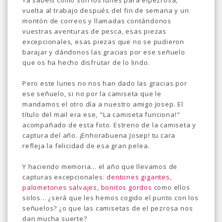
Ya sabéis como son los lunes para elpezrosa,
vuelta al trabajo después del fin de semana y un
montón de correos y llamadas contándonos
vuestras aventuras de pesca, esas piezas
excepcionales, esas piezas que no se pudieron
barajar y dándonos las gracias por ese señuelo
que os ha hecho disfrutar de lo lindo.
Pero este lunes no nos han dado las gracias por
ese señuelo, si no por la camiseta que le
mandamos el otro día a nuestro amigo Josep. El
título del mail era ese, "La camiseta funciona!"
acompañado de esta foto. Estreno de la camiseta y
captura del año. ¡Enhorabuena Josep! tu cara
refleja la felicidad de esa gran pelea.
Y haciendo memoria... el año que llevamos de
capturas excepcionales:
dentones gigantes,
palometones salvajes
,
bonitos gordos
como ellos
solos... ¿será que les hemos cogido el punto con los
señuelos? ¿o que las camisetas de el pezrosa nos
dan mucha suerte?