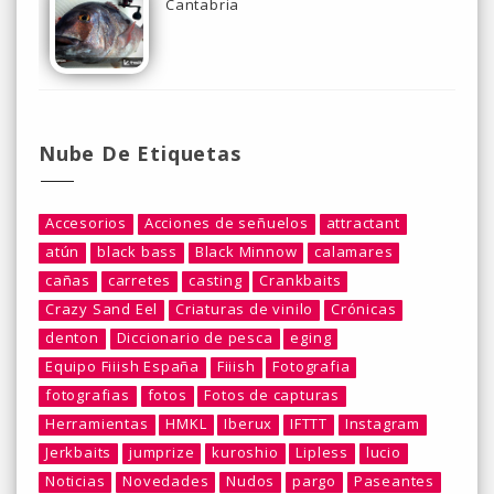
Cantabria
Nube De Etiquetas
Accesorios
Acciones de señuelos
attractant
atún
black bass
Black Minnow
calamares
cañas
carretes
casting
Crankbaits
Crazy Sand Eel
Criaturas de vinilo
Crónicas
denton
Diccionario de pesca
eging
Equipo Fiiish España
Fiiish
Fotografia
fotografias
fotos
Fotos de capturas
Herramientas
HMKL
Iberux
IFTTT
Instagram
Jerkbaits
jumprize
kuroshio
Lipless
lucio
Noticias
Novedades
Nudos
pargo
Paseantes