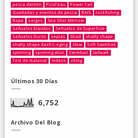
pesca dentón
Picol'eau
Power Tail
Quedadas y eventos de pesca
RAIS
rockfishing
Ropa
sargos
Sea Shot Minnow
Señuelos blandos
Señuelos de Superficie
Señuelos Duros
sepias
Shad
shalty shape
shalty shape dash L-eging
slow
Soft Swimbait
spinning
spinning atun
Swimbait
tailwalk
Test de material
Videos
zblog
Últimos 30 Días
6,752
Archivo Del Blog