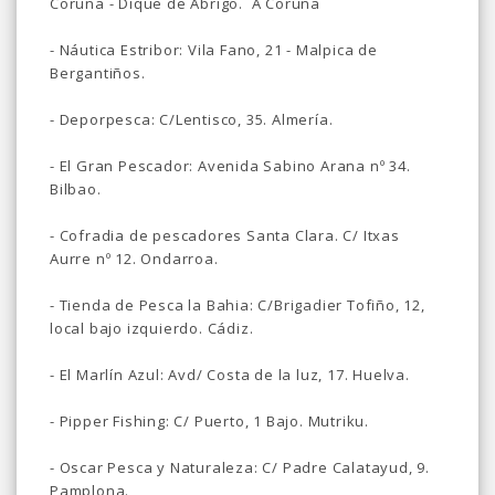
Coruña - Dique de Abrigo. A Coruña
- Náutica Estribor:
Vila Fano, 21 - Malpica de
Bergantiños.
- Deporpesca: C/Lentisco, 35. Almería.
- El Gran Pescador: Avenida Sabino Arana nº 34.
Bilbao.
- Cofradia de pescadores Santa Clara. C/ Itxas
Aurre nº 12. Ondarroa.
-
Tienda de Pesca la Bahia: C/Brigadier Tofiño, 12,
local bajo izquierdo. Cádiz.
- El Marlín Azul: Avd/ Costa de la luz, 17. Huelva.
- Pipper Fishing: C/ Puerto, 1 Bajo. Mutriku.
-
Oscar Pesca y Naturaleza: C/ Padre Calatayud, 9.
Pamplona.