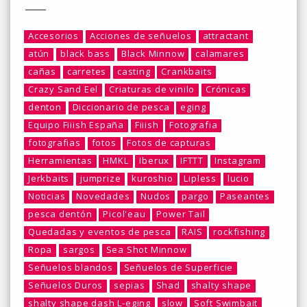
Accesorios
Acciones de señuelos
attractant
atún
black bass
Black Minnow
calamares
cañas
carretes
casting
Crankbaits
Crazy Sand Eel
Criaturas de vinilo
Crónicas
denton
Diccionario de pesca
eging
Equipo Fiiish España
Fiiish
Fotografia
fotografias
fotos
Fotos de capturas
Herramientas
HMKL
Iberux
IFTTT
Instagram
Jerkbaits
jumprize
kuroshio
Lipless
lucio
Noticias
Novedades
Nudos
pargo
Paseantes
pesca dentón
Picol'eau
Power Tail
Quedadas y eventos de pesca
RAIS
rockfishing
Ropa
sargos
Sea Shot Minnow
Señuelos blandos
Señuelos de Superficie
Señuelos Duros
sepias
Shad
shalty shape
shalty shape dash L-eging
slow
Soft Swimbait