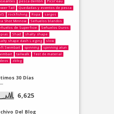
aseantes
pesca dentón
Picol'eau
ower Tail
Quedadas y eventos de pesca
AIS
rockfishing
Ropa
sargos
ea Shot Minnow
Señuelos blandos
eñuelos de Superficie
Señuelos Duros
epias
Shad
shalty shape
halty shape dash L-eging
slow
oft Swimbait
spinning
spinning atun
wimbait
tailwalk
Test de material
ideos
zblog
ltimos 30 Días
6,625
rchivo Del Blog