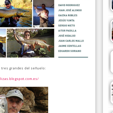
 tres grandes del señuelo:
alizas.blogspot.com.es/