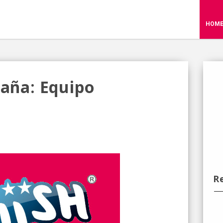
HOM
paña: Equipo
R