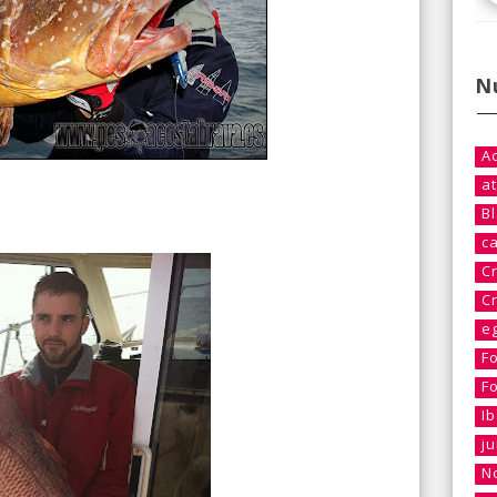
N
A
at
B
c
C
C
e
F
F
I
j
No