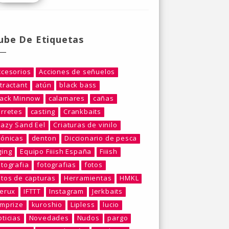
ube De Etiquetas
ccesorios
Acciones de señuelos
tractant
atún
black bass
lack Minnow
calamares
cañas
arretes
casting
Crankbaits
razy Sand Eel
Criaturas de vinilo
rónicas
denton
Diccionario de pesca
ging
Equipo Fiiish España
Fiiish
otografia
fotografias
fotos
otos de capturas
Herramientas
HMKL
berux
IFTTT
Instagram
Jerkbaits
umprize
kuroshio
Lipless
lucio
ticias
Novedades
Nudos
pargo