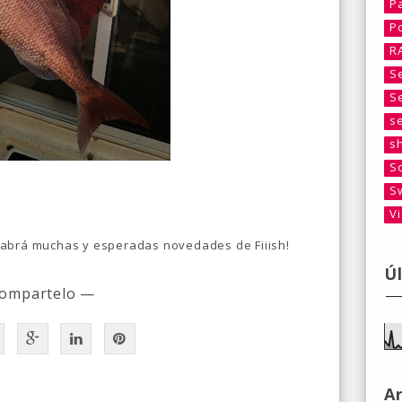
P
P
R
S
S
s
s
S
S
V
habrá muchas y esperadas novedades de Fiiish!
Ú
ompartelo —
A